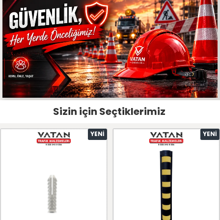
Sizin için Seçtiklerimiz
YENI
YENI