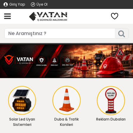
Giriş Yap
Üye Ol
Solar Led Uyarı
Duba & Trafik
Reklam Dubaları
Sistemleri
Konileri