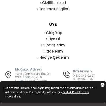
Gizlilik İlkeleri
Teslimat Bilgileri
ÜYE
Giriş Yap
Üye Ol
Siparişlerim
İadelerim
Hediye Çeklerim
Mağaza Adresi
Bizi Arayın
Fevzi Çakmak Mh. Büsan
0 332 345 02 27
OSB 10660. Sk No:9,
0 532 367 11 97
42050 Karatay/Konya
E-Posta
Mesai Saatleri
Sitemizde sizlere özelleştirilmiş bir hizmet sunmak için çerez
kullanılmaktadır. Detaylı bilgi almak için
bilgi@vatanisguvenligi.com
Gizlilik Politikamızı
08:00 - 19:00
inceleyiniz.