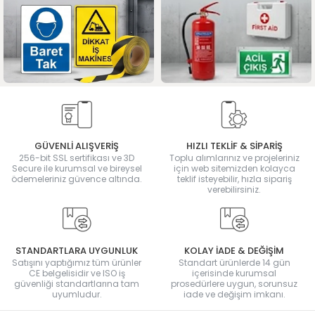
GÜVENLİ ALIŞVERİŞ
HIZLI TEKLİF & SİPARİŞ
256-bit SSL sertifikası ve 3D
Toplu alımlarınız ve projeleriniz
Secure ile kurumsal ve bireysel
için web sitemizden kolayca
ödemeleriniz güvence altında.
teklif isteyebilir, hızla sipariş
verebilirsiniz.
STANDARTLARA UYGUNLUK
KOLAY İADE & DEĞİŞİM
Satışını yaptığımız tüm ürünler
Standart ürünlerde 14 gün
CE belgelisidir ve ISO iş
içerisinde kurumsal
güvenliği standartlarına tam
prosedürlere uygun, sorunsuz
uyumludur.
iade ve değişim imkanı.