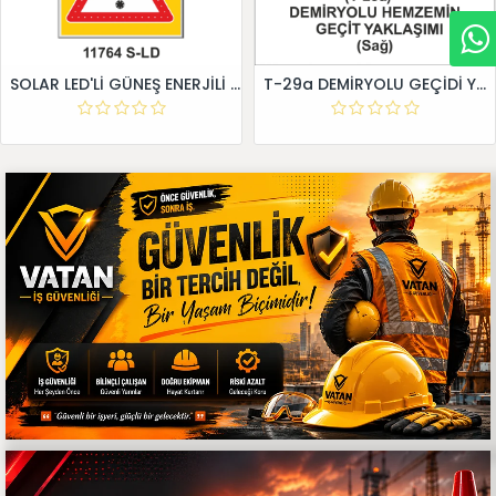
SOLAR LED'Lİ GÜNEŞ ENERJİLİ LEVHA
T-29a DEMİRYOLU GEÇİDİ YAKLAŞIM LEVHALARI (Sağ)