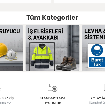
Tüm Kategoriler
& SİPARİŞ
STANDARTLARA
KOLAY İ
rınız ve
Standart ü
UYGUNLUK