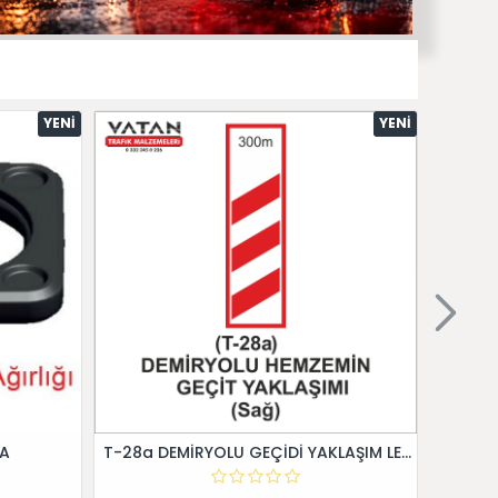
YENI
YENI
 A
T-28a DEMİRYOLU GEÇİDİ YAKLAŞIM LEVHALARI (Sağ)