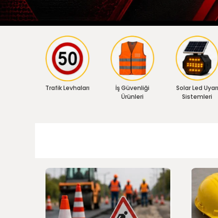
Trafik Levhaları
İş Güvenliği
Solar Led Uyar
Ürünleri
Sistemleri