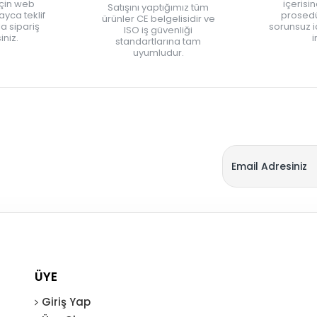
için web
içerisi
Satışını yaptığımız tüm
yca teklif
prosedü
ürünler CE belgelisidir ve
zla sipariş
sorunsuz 
ISO iş güvenliği
iniz.
i
standartlarına tam
uyumludur.
ÜYE
Giriş Yap