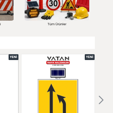
i
Tüm Ürünler
YENI
YENI