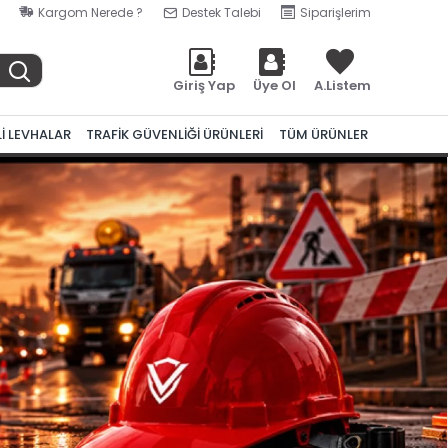
Kargom Nerede ?
Destek Talebi
Siparişlerim
Giriş Yap
Üye Ol
A.Listem
Lİ LEVHALAR
TRAFİK GÜVENLİĞİ ÜRÜNLERİ
TÜM ÜRÜNLER