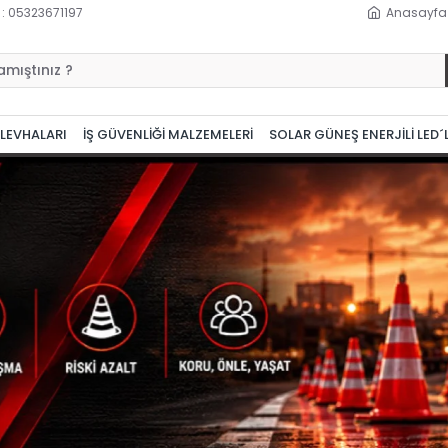
 : 05323671197
Anasayfa
 LEVHALARI
İŞ GÜVENLİĞİ MALZEMELERİ
SOLAR GÜNEŞ ENERJİLİ LED´