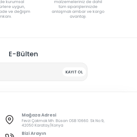
nde kurumsal
malzemeleriniz de dahil
rlere uygun,
tüm siparişlerinizde
iade ve değişim
anlaşmalı ambar ve kargo
mkanı.
avantajı.
E-Bülten
KAYIT OL
Mağaza Adresi
Fevzi Çakmak Mh. Büsan OSB 10660. Sk No:9,
42050 Karatay/Konya
Bizi Arayın