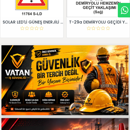
SOLAR LED'Lİ GÜNEŞ ENERJİLİ LEVHA
T-29a DEMİRYOLU GEÇİDİ YAKLAŞIM LEVHALARI (Sağ)