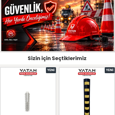
Sizin için Seçtiklerimiz
YENI
YENI