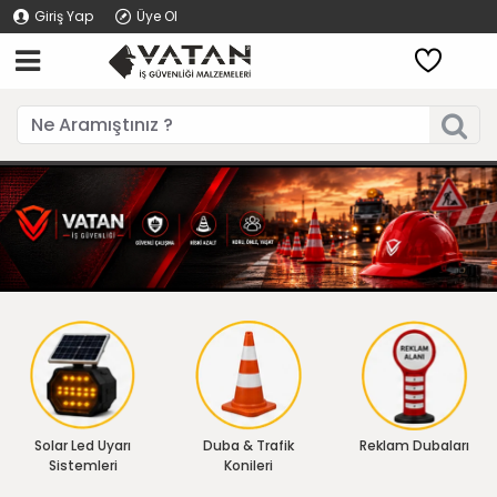
Giriş Yap
Üye Ol
Solar Led Uyarı
Duba & Trafik
Reklam Dubaları
Sistemleri
Konileri