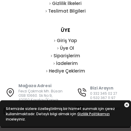
Gizlilik İlkeleri
Teslimat Bilgileri
ÜYE
Giriş Yap
Üye Ol
Siparişlerim
İadelerim
Hediye Çeklerim
Mağaza Adresi
Bizi Arayın
Fevzi Çakmak Mh. Büsan
0 332 345 02 27
OSB 10660. Sk No:9,
0 532 367 11 97
42050 Karatay/Konya
E-Posta
Mesai Saatleri
Sitemizde sizlere özelleştirilmiş bir hizmet sunmak için çerez
kullanılmaktadır. Detaylı bilgi almak için
bilgi@vatanisguvenligi.com
Gizlilik Politikamızı
08:00 - 19:00
inceleyiniz.