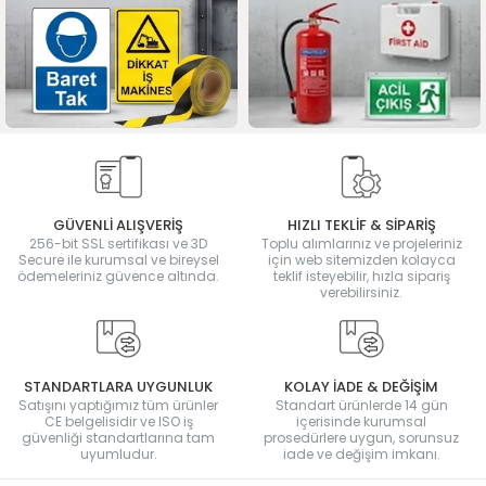
GÜVENLİ ALIŞVERİŞ
HIZLI TEKLİF & SİPARİŞ
256-bit SSL sertifikası ve 3D
Toplu alımlarınız ve projeleriniz
Secure ile kurumsal ve bireysel
için web sitemizden kolayca
ödemeleriniz güvence altında.
teklif isteyebilir, hızla sipariş
verebilirsiniz.
STANDARTLARA UYGUNLUK
KOLAY İADE & DEĞİŞİM
Satışını yaptığımız tüm ürünler
Standart ürünlerde 14 gün
CE belgelisidir ve ISO iş
içerisinde kurumsal
güvenliği standartlarına tam
prosedürlere uygun, sorunsuz
uyumludur.
iade ve değişim imkanı.