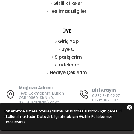
Gizlilik İlkeleri
Teslimat Bilgileri
ÜYE
Giriş Yap
Üye Ol
Siparişlerim
İadelerim
Hediye Çeklerim
Mağaza Adresi
Bizi Arayın
Fevzi Çakmak Mh. Büsan
0 332 345 02 27
OSB 10660. Sk No:9,
0 532 367 11 97
42050 Karatay/Konya
E-Posta
Mesai Saatleri
Sitemizde sizlere özelleştirilmiş bir hizmet sunmak için çerez
kullanılmaktadır. Detaylı bilgi almak için
bilgi@vatanisguvenligi.com
Gizlilik Politikamızı
08:00 - 19:00
inceleyiniz.