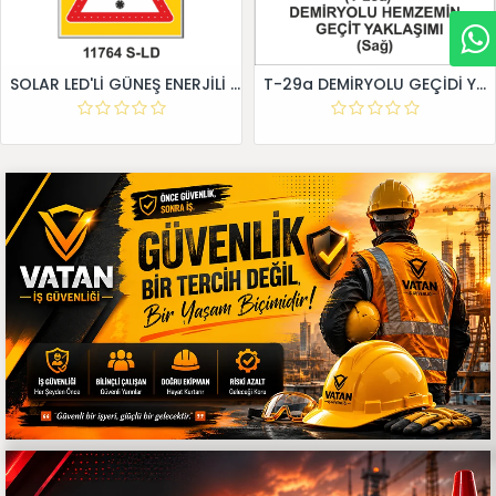
SOLAR LED'Lİ GÜNEŞ ENERJİLİ LEVHA
T-29a DEMİRYOLU GEÇİDİ YAKLAŞIM LEVHALARI (Sağ)