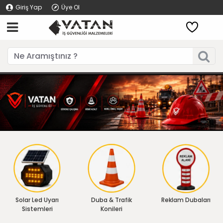
Giriş Yap
Üye Ol
Solar Led Uyarı
Duba & Trafik
Reklam Dubaları
Sistemleri
Konileri