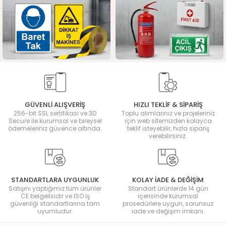
GÜVENLİ ALIŞVERİŞ
HIZLI TEKLİF & SİPARİŞ
256-bit SSL sertifikası ve 3D
Toplu alımlarınız ve projeleriniz
Secure ile kurumsal ve bireysel
için web sitemizden kolayca
ödemeleriniz güvence altında.
teklif isteyebilir, hızla sipariş
verebilirsiniz.
STANDARTLARA UYGUNLUK
KOLAY İADE & DEĞİŞİM
Satışını yaptığımız tüm ürünler
Standart ürünlerde 14 gün
CE belgelisidir ve ISO iş
içerisinde kurumsal
güvenliği standartlarına tam
prosedürlere uygun, sorunsuz
uyumludur.
iade ve değişim imkanı.