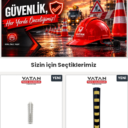
Sizin için Seçtiklerimiz
YENI
YENI