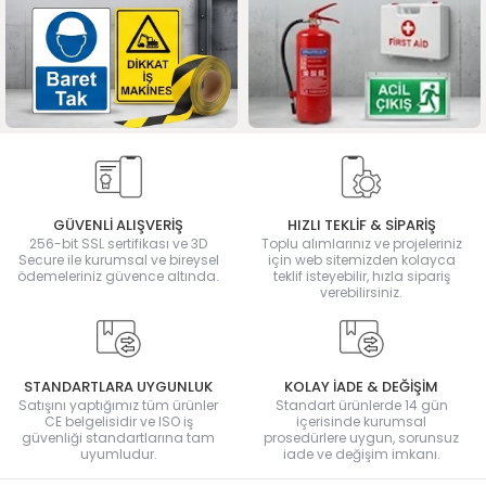
GÜVENLİ ALIŞVERİŞ
HIZLI TEKLİF & SİPARİŞ
256-bit SSL sertifikası ve 3D
Toplu alımlarınız ve projeleriniz
Secure ile kurumsal ve bireysel
için web sitemizden kolayca
ödemeleriniz güvence altında.
teklif isteyebilir, hızla sipariş
verebilirsiniz.
STANDARTLARA UYGUNLUK
KOLAY İADE & DEĞİŞİM
Satışını yaptığımız tüm ürünler
Standart ürünlerde 14 gün
CE belgelisidir ve ISO iş
içerisinde kurumsal
güvenliği standartlarına tam
prosedürlere uygun, sorunsuz
uyumludur.
iade ve değişim imkanı.