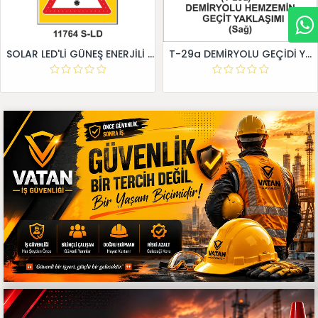
SOLAR LED'Lİ GÜNEŞ ENERJİLİ LEVHA
T-29a DEMİRYOLU GEÇİDİ YAKLAŞIM LEVHALARI (Sağ)