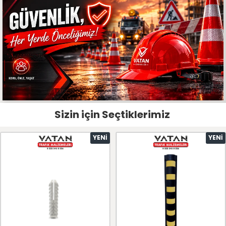
Sizin için Seçtiklerimiz
YENI
YENI