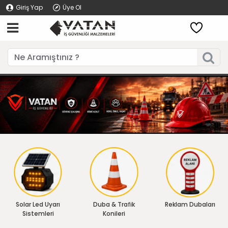
Giriş Yap
Üye Ol
Solar Led Uyarı
Duba & Trafik
Reklam Dubaları
Sistemleri
Konileri