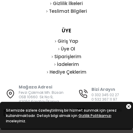
Gizlilik İlkeleri
Teslimat Bilgileri
ÜYE
Giriş Yap
Üye Ol
Siparişlerim
İadelerim
Hediye Çeklerim
Mağaza Adresi
Bizi Arayın
Fevzi Çakmak Mh. Büsan
0 332 345 02 27
OSB 10660. Sk No:9,
0 532 367 11 97
42050 Karatay/Konya
E-Posta
Mesai Saatleri
Sitemizde sizlere özelleştirilmiş bir hizmet sunmak için çerez
kullanılmaktadır. Detaylı bilgi almak için
bilgi@vatanisguvenligi.com
Gizlilik Politikamızı
08:00 - 19:00
inceleyiniz.