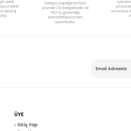
için web
içerisi
Satışını yaptığımız tüm
yca teklif
prosedü
ürünler CE belgelisidir ve
zla sipariş
sorunsuz 
ISO iş güvenliği
iniz.
i
standartlarına tam
uyumludur.
ÜYE
Giriş Yap