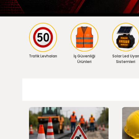
Trafik Levhaları
İş Güvenliği
Solar Led Uyar
Ürünleri
Sistemleri