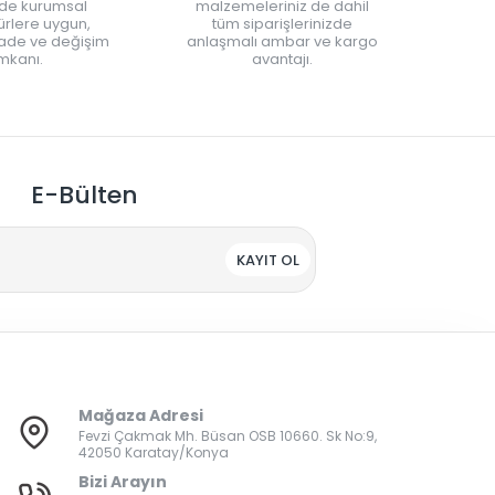
nde kurumsal
malzemeleriniz de dahil
rlere uygun,
tüm siparişlerinizde
iade ve değişim
anlaşmalı ambar ve kargo
mkanı.
avantajı.
E-Bülten
KAYIT OL
Mağaza Adresi
Fevzi Çakmak Mh. Büsan OSB 10660. Sk No:9,
42050 Karatay/Konya
Bizi Arayın