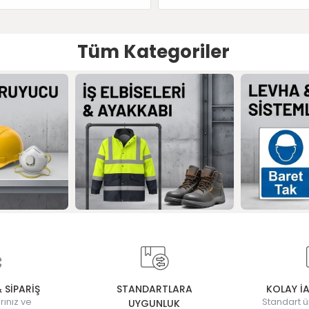
Tüm Kategoriler
& SİPARİŞ
STANDARTLARA
KOLAY İ
rınız ve
Standart ü
UYGUNLUK