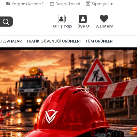
Kargom Nerede ?
Destek Talebi
Siparişlerim
Giriş Yap
Üye Ol
A.Listem
Lİ LEVHALAR
TRAFİK GÜVENLİĞİ ÜRÜNLERİ
TÜM ÜRÜNLER