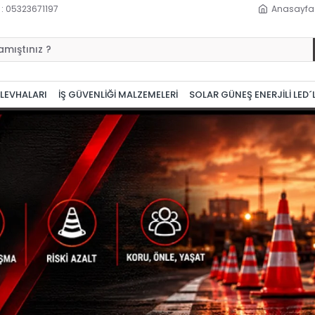
 : 05323671197
Anasayfa
 LEVHALARI
İŞ GÜVENLİĞİ MALZEMELERİ
SOLAR GÜNEŞ ENERJİLİ LED´