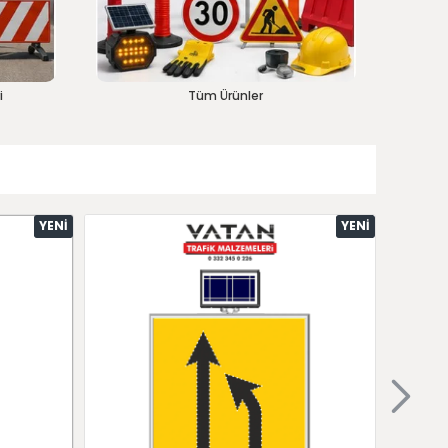
i
Tüm Ürünler
YENI
YENI