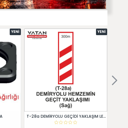
YENI
YENI
 A
T-28a DEMİRYOLU GEÇİDİ YAKLAŞIM LEVHALARI (Sağ)