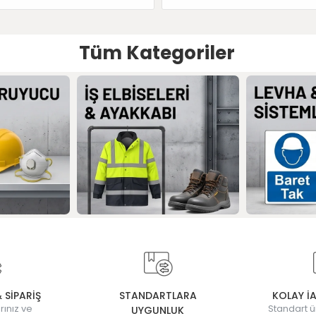
Tüm Kategoriler
& SİPARİŞ
STANDARTLARA
KOLAY İ
rınız ve
Standart ü
UYGUNLUK