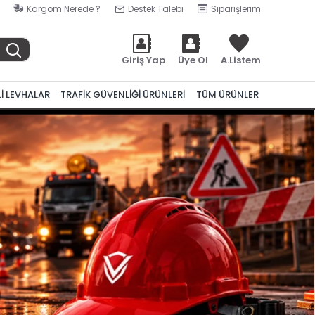
Kargom Nerede ?
Destek Talebi
Siparişlerim
Giriş Yap
Üye Ol
A.Listem
Lİ LEVHALAR
TRAFİK GÜVENLİĞİ ÜRÜNLERİ
TÜM ÜRÜNLER