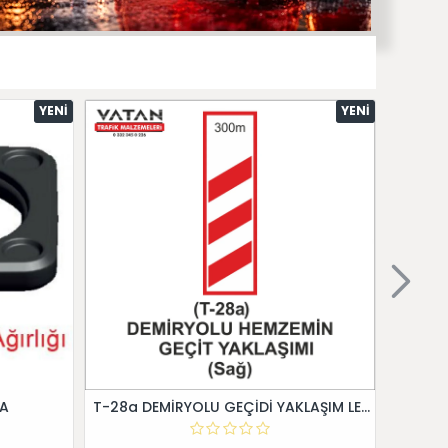
YENI
YENI
 A
T-28a DEMİRYOLU GEÇİDİ YAKLAŞIM LEVHALARI (Sağ)