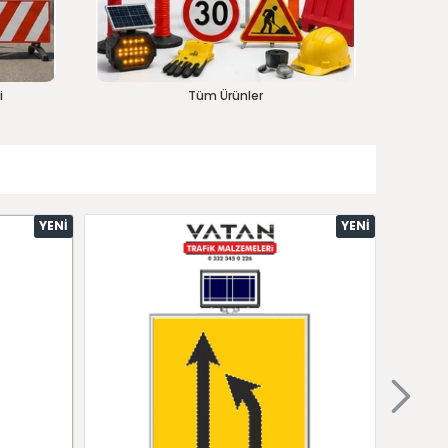
i
Tüm Ürünler
YENI
YENI