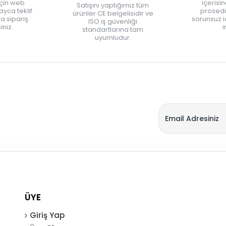
için web
içerisi
Satışını yaptığımız tüm
yca teklif
prosedü
ürünler CE belgelisidir ve
zla sipariş
sorunsuz 
ISO iş güvenliği
iniz.
i
standartlarına tam
uyumludur.
ÜYE
Giriş Yap