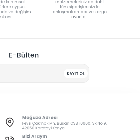
nde kurumsal
malzemeleriniz de dahil
rlere uygun,
tüm siparişlerinizde
iade ve değişim
anlaşmalı ambar ve kargo
mkanı.
avantajı.
E-Bülten
KAYIT OL
Mağaza Adresi
Fevzi Çakmak Mh. Büsan OSB 10660. Sk No:9,
42050 Karatay/Konya
Bizi Arayın