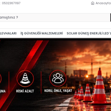
 : 05323671197
Anasayfa
 LEVHALARI
İŞ GÜVENLİĞİ MALZEMELERİ
SOLAR GÜNEŞ ENERJİLİ LED´