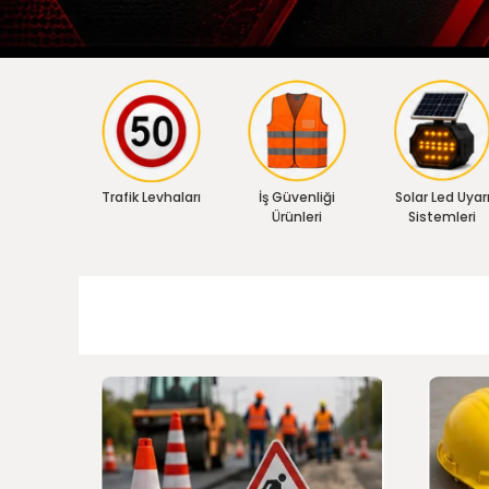
Trafik Levhaları
İş Güvenliği
Solar Led Uyar
Ürünleri
Sistemleri