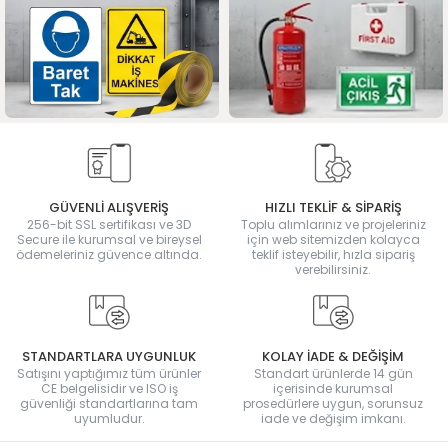
GÜVENLİ ALIŞVERİŞ
HIZLI TEKLİF & SİPARİŞ
256-bit SSL sertifikası ve 3D
Toplu alımlarınız ve projeleriniz
Secure ile kurumsal ve bireysel
için web sitemizden kolayca
ödemeleriniz güvence altında.
teklif isteyebilir, hızla sipariş
verebilirsiniz.
STANDARTLARA UYGUNLUK
KOLAY İADE & DEĞİŞİM
Satışını yaptığımız tüm ürünler
Standart ürünlerde 14 gün
CE belgelisidir ve ISO iş
içerisinde kurumsal
güvenliği standartlarına tam
prosedürlere uygun, sorunsuz
uyumludur.
iade ve değişim imkanı.