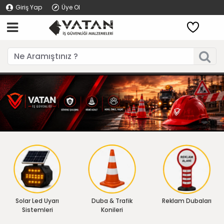
Giriş Yap
Üye Ol
Solar Led Uyarı
Duba & Trafik
Reklam Dubaları
Sistemleri
Konileri