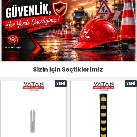
Sizin için Seçtiklerimiz
YENI
YENI