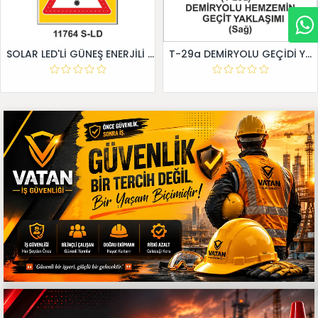
SOLAR LED'Lİ GÜNEŞ ENERJİLİ LEVHA
T-29a DEMİRYOLU GEÇİDİ YAKLAŞIM LEVHALARI (Sağ)