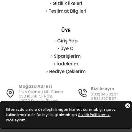
Gizlilik İlkeleri
Teslimat Bilgileri
ÜYE
Giriş Yap
Üye Ol
Siparişlerim
İadelerim
Hediye Çeklerim
Mağaza Adresi
Bizi Arayın
Fevzi Çakmak Mh. Büsan
0 332 345 02 27
OSB 10660. Sk No:9,
0 532 367 11 97
42050 Karatay/Konya
E-Posta
Mesai Saatleri
Sitemizde sizlere özelleştirilmiş bir hizmet sunmak için çerez
kullanılmaktadır. Detaylı bilgi almak için
bilgi@vatanisguvenligi.com
Gizlilik Politikamızı
08:00 - 19:00
inceleyiniz.