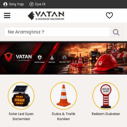
Giriş Yap
Üye Ol
Solar Led Uyarı
Duba & Trafik
Reklam Dubaları
Sistemleri
Konileri