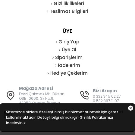
Gizlilik İlkeleri
Teslimat Bilgileri
ÜYE
Giriş Yap
Üye Ol
Siparişlerim
İadelerim
Hediye Çeklerim
Mağaza Adresi
Bizi Arayın
Fevzi Çakmak Mh. Büsan
0 332 345 02 27
OSB 10660. Sk No:9,
0 532 367 11 97
42050 Karatay/Konya
E-Posta
Mesai Saatleri
Sitemizde sizlere özelleştirilmiş bir hizmet sunmak için çerez
kullanılmaktadır. Detaylı bilgi almak için
bilgi@vatanisguvenligi.com
Gizlilik Politikamızı
08:00 - 19:00
inceleyiniz.