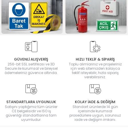
GÜVENLİ ALIŞVERİŞ
HIZLI TEKLİF & SİPARİŞ
256-bit SSL sertifikası ve 3D
Toplu alımlarınız ve projeleriniz
Secure ile kurumsal ve bireysel
için web sitemizden kolayca
ödemeleriniz güvence altında.
teklif isteyebilir, hızla sipariş
verebilirsiniz.
STANDARTLARA UYGUNLUK
KOLAY İADE & DEĞİŞİM
Satışını yaptığımız tüm ürünler
Standart ürünlerde 14 gün
CE belgelisidir ve ISO iş
içerisinde kurumsal
güvenliği standartlarına tam
prosedürlere uygun, sorunsuz
uyumludur.
iade ve değişim imkanı.