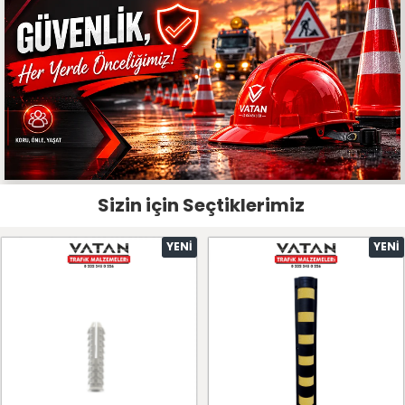
Sizin için Seçtiklerimiz
YENI
YENI