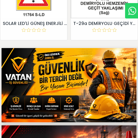
SOLAR LED'Lİ GÜNEŞ ENERJİLİ LEVHA
T-29a DEMİRYOLU GEÇİDİ YAKLAŞIM LEVHALARI (Sağ)