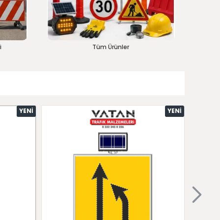
i
Tüm Ürünler
YENI
YENI