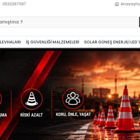
 : 05323671197
Anasayfa
 LEVHALARI
İŞ GÜVENLİĞİ MALZEMELERİ
SOLAR GÜNEŞ ENERJİLİ LED´