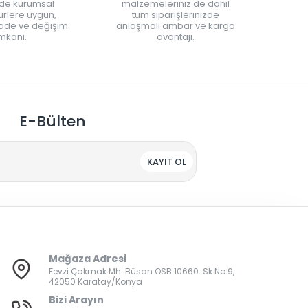
nde kurumsal
malzemeleriniz de dahil
rlere uygun,
tüm siparişlerinizde
iade ve değişim
anlaşmalı ambar ve kargo
mkanı.
avantajı.
E-Bülten
KAYIT OL
Mağaza Adresi
Fevzi Çakmak Mh. Büsan OSB 10660. Sk No:9,
42050 Karatay/Konya
Bizi Arayın