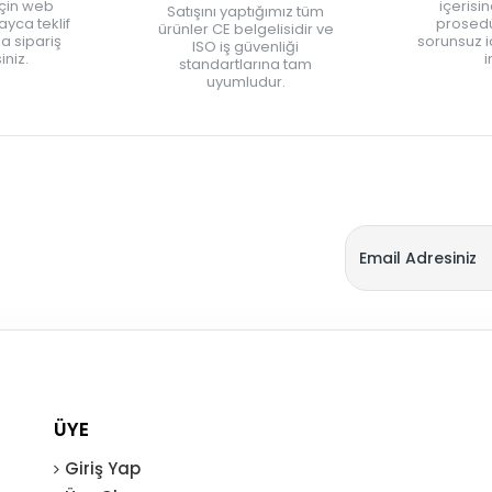
için web
içerisi
Satışını yaptığımız tüm
yca teklif
prosedü
ürünler CE belgelisidir ve
zla sipariş
sorunsuz 
ISO iş güvenliği
iniz.
i
standartlarına tam
uyumludur.
ÜYE
Giriş Yap