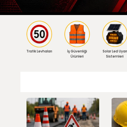
Trafik Levhaları
İş Güvenliği
Solar Led Uyar
Ürünleri
Sistemleri