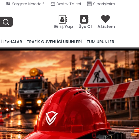
Kargom Nerede ?
Destek Talebi
Siparişlerim
Giriş Yap
Üye Ol
A.Listem
Lİ LEVHALAR
TRAFİK GÜVENLİĞİ ÜRÜNLERİ
TÜM ÜRÜNLER