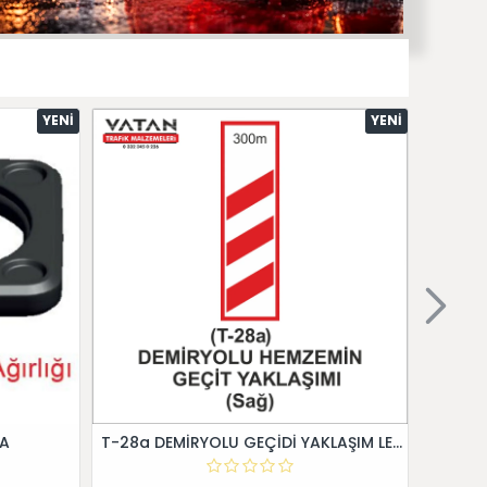
YENI
YENI
 A
T-28a DEMİRYOLU GEÇİDİ YAKLAŞIM LEVHALARI (Sağ)