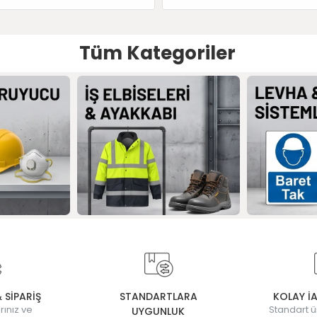
Tüm Kategoriler
& SİPARİŞ
STANDARTLARA
KOLAY İ
rınız ve
Standart ü
UYGUNLUK