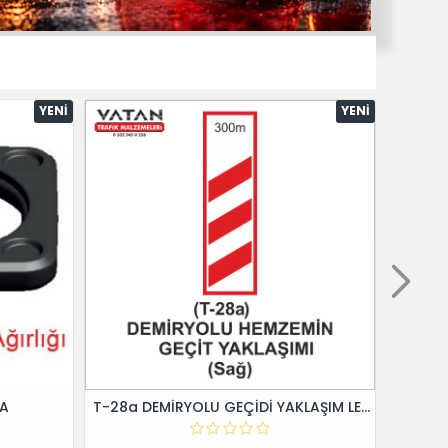
YENI
YENI
 A
T-28a DEMİRYOLU GEÇİDİ YAKLAŞIM LEVHALARI (Sağ)