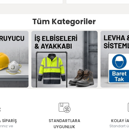
Tüm Kategoriler
& SİPARİŞ
STANDARTLARA
KOLAY İ
rınız ve
Standart ü
UYGUNLUK