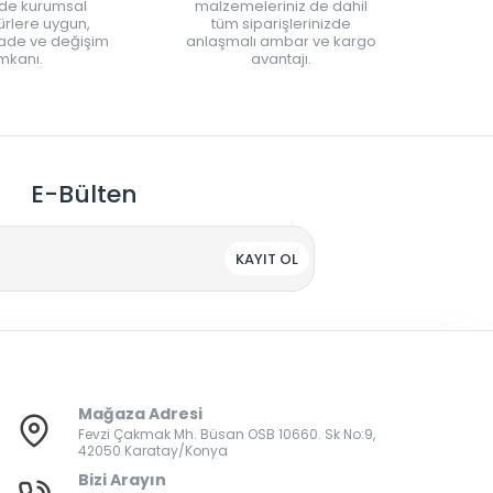
nde kurumsal
malzemeleriniz de dahil
rlere uygun,
tüm siparişlerinizde
iade ve değişim
anlaşmalı ambar ve kargo
mkanı.
avantajı.
E-Bülten
KAYIT OL
Mağaza Adresi
Fevzi Çakmak Mh. Büsan OSB 10660. Sk No:9,
42050 Karatay/Konya
Bizi Arayın