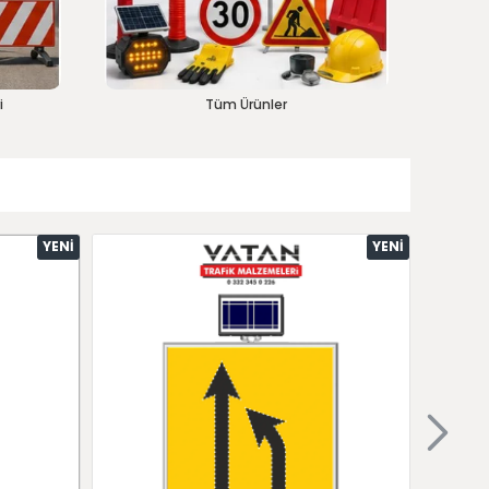
i
Tüm Ürünler
YENI
YENI