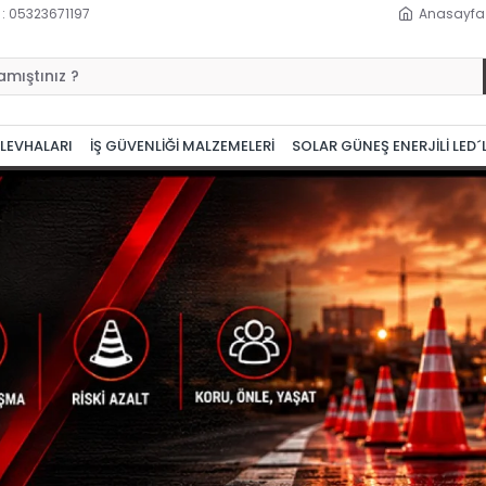
 : 05323671197
Anasayfa
 LEVHALARI
İŞ GÜVENLİĞİ MALZEMELERİ
SOLAR GÜNEŞ ENERJİLİ LED´