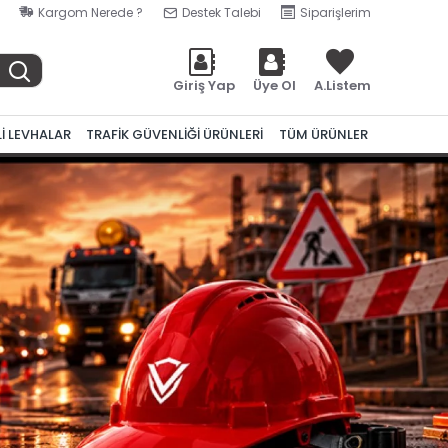
Kargom Nerede ?
Destek Talebi
Siparişlerim
Giriş Yap
Üye Ol
A.Listem
Lİ LEVHALAR
TRAFİK GÜVENLİĞİ ÜRÜNLERİ
TÜM ÜRÜNLER