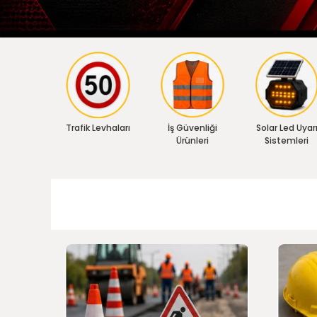
Trafik Levhaları
İş Güvenliği
Solar Led Uyar
Ürünleri
Sistemleri