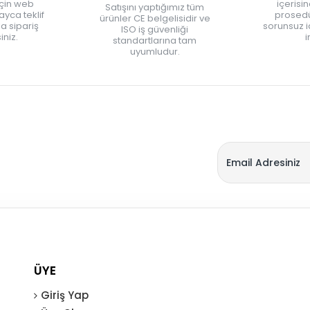
için web
içerisi
Satışını yaptığımız tüm
yca teklif
prosedü
ürünler CE belgelisidir ve
zla sipariş
sorunsuz 
ISO iş güvenliği
iniz.
i
standartlarına tam
uyumludur.
ÜYE
Giriş Yap