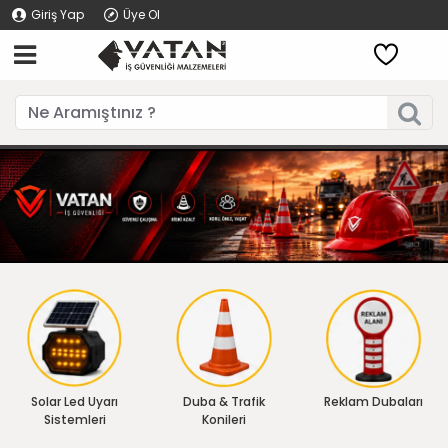
Giriş Yap
Üye Ol
Solar Led Uyarı
Duba & Trafik
Reklam Dubaları
Sistemleri
Konileri