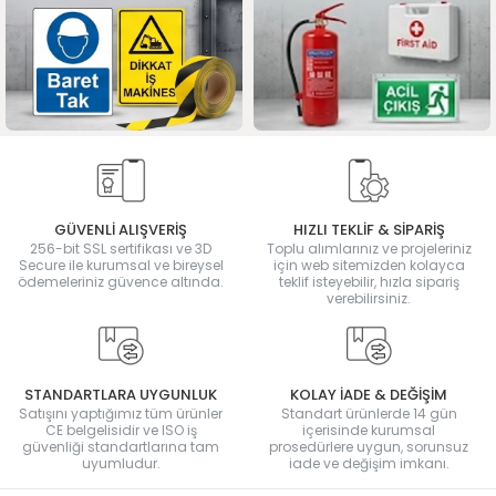
GÜVENLİ ALIŞVERİŞ
HIZLI TEKLİF & SİPARİŞ
256-bit SSL sertifikası ve 3D
Toplu alımlarınız ve projeleriniz
Secure ile kurumsal ve bireysel
için web sitemizden kolayca
ödemeleriniz güvence altında.
teklif isteyebilir, hızla sipariş
verebilirsiniz.
STANDARTLARA UYGUNLUK
KOLAY İADE & DEĞİŞİM
Satışını yaptığımız tüm ürünler
Standart ürünlerde 14 gün
CE belgelisidir ve ISO iş
içerisinde kurumsal
güvenliği standartlarına tam
prosedürlere uygun, sorunsuz
uyumludur.
iade ve değişim imkanı.