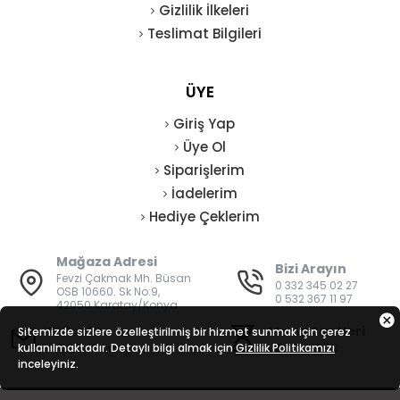
Gizlilik İlkeleri
Teslimat Bilgileri
ÜYE
Giriş Yap
Üye Ol
Siparişlerim
İadelerim
Hediye Çeklerim
Mağaza Adresi
Bizi Arayın
Fevzi Çakmak Mh. Büsan
0 332 345 02 27
OSB 10660. Sk No:9,
0 532 367 11 97
42050 Karatay/Konya
E-Posta
Mesai Saatleri
Sitemizde sizlere özelleştirilmiş bir hizmet sunmak için çerez
kullanılmaktadır. Detaylı bilgi almak için
bilgi@vatanisguvenligi.com
Gizlilik Politikamızı
08:00 - 19:00
inceleyiniz.