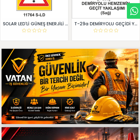
SOLAR LED'Lİ GÜNEŞ ENERJİLİ LEVHA
T-29a DEMİRYOLU GEÇİDİ YAKLAŞIM LEVHALARI (Sağ)