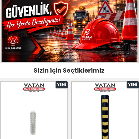
Sizin için Seçtiklerimiz
YENI
YENI