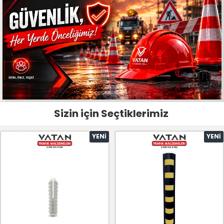
Sizin için Seçtiklerimiz
YENI
YENI