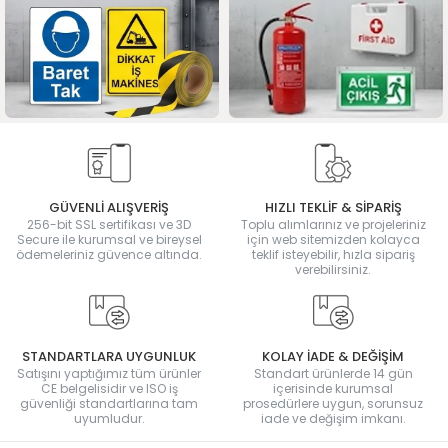
GÜVENLİ ALIŞVERİŞ
HIZLI TEKLİF & SİPARİŞ
256-bit SSL sertifikası ve 3D
Toplu alımlarınız ve projeleriniz
Secure ile kurumsal ve bireysel
için web sitemizden kolayca
ödemeleriniz güvence altında.
teklif isteyebilir, hızla sipariş
verebilirsiniz.
STANDARTLARA UYGUNLUK
KOLAY İADE & DEĞİŞİM
Satışını yaptığımız tüm ürünler
Standart ürünlerde 14 gün
CE belgelisidir ve ISO iş
içerisinde kurumsal
güvenliği standartlarına tam
prosedürlere uygun, sorunsuz
uyumludur.
iade ve değişim imkanı.