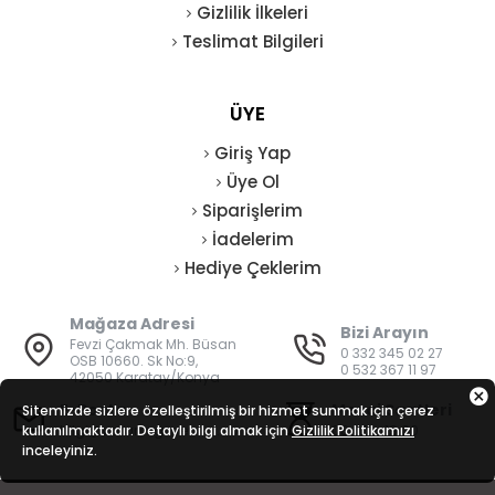
Gizlilik İlkeleri
Teslimat Bilgileri
ÜYE
Giriş Yap
Üye Ol
Siparişlerim
İadelerim
Hediye Çeklerim
Mağaza Adresi
Bizi Arayın
Fevzi Çakmak Mh. Büsan
0 332 345 02 27
OSB 10660. Sk No:9,
0 532 367 11 97
42050 Karatay/Konya
E-Posta
Mesai Saatleri
Sitemizde sizlere özelleştirilmiş bir hizmet sunmak için çerez
kullanılmaktadır. Detaylı bilgi almak için
bilgi@vatanisguvenligi.com
Gizlilik Politikamızı
08:00 - 19:00
inceleyiniz.