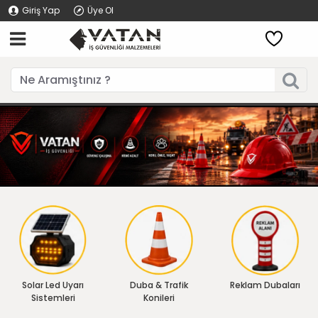
Giriş Yap
Üye Ol
Solar Led Uyarı
Duba & Trafik
Reklam Dubaları
Sistemleri
Konileri