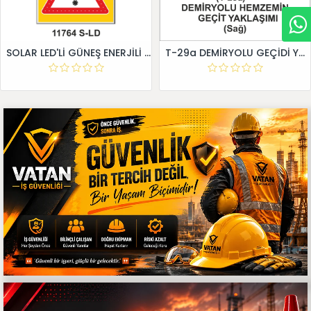
SOLAR LED'Lİ GÜNEŞ ENERJİLİ LEVHA
T-29a DEMİRYOLU GEÇİDİ YAKLAŞIM LEVHALARI (Sağ)