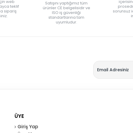
için web
içerisi
Satışını yaptığımız tüm
yca teklif
prosedü
ürünler CE belgelisidir ve
zla sipariş
sorunsuz 
ISO iş güvenliği
iniz.
i
standartlarına tam
uyumludur.
ÜYE
Giriş Yap