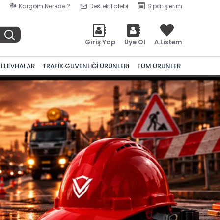
Kargom Nerede ?
Destek Talebi
Siparişlerim
Giriş Yap
Üye Ol
A.Listem
Lİ LEVHALAR
TRAFİK GÜVENLİĞİ ÜRÜNLERİ
TÜM ÜRÜNLER