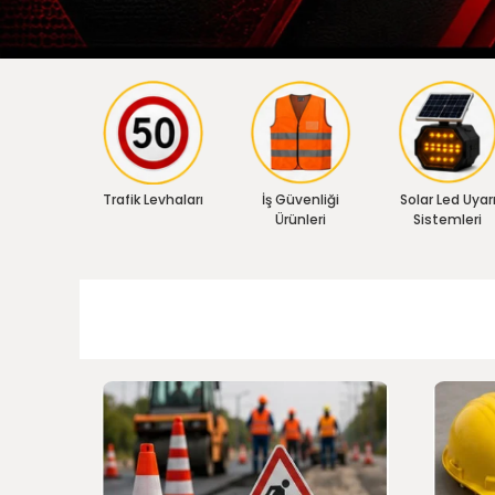
Trafik Levhaları
İş Güvenliği
Solar Led Uyar
Ürünleri
Sistemleri