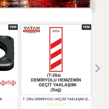
YENI
YENI
 A
T-28a DEMİRYOLU GEÇİDİ YAKLAŞIM LEVHALARI (Sağ)