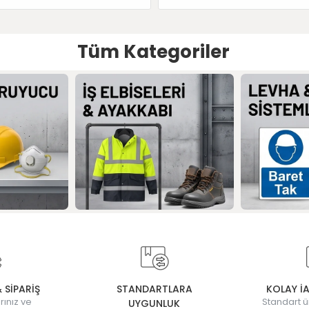
Tüm Kategoriler
& SİPARİŞ
STANDARTLARA
KOLAY İ
rınız ve
Standart ü
UYGUNLUK