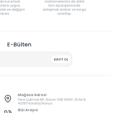
nde kurumsal
malzemeleriniz de dahil
rlere uygun,
tüm siparişlerinizde
iade ve değişim
anlaşmalı ambar ve kargo
mkanı.
avantajı.
E-Bülten
KAYIT OL
Mağaza Adresi
Fevzi Çakmak Mh. Büsan OSB 10660. Sk No:9,
42050 Karatay/Konya
Bizi Arayın