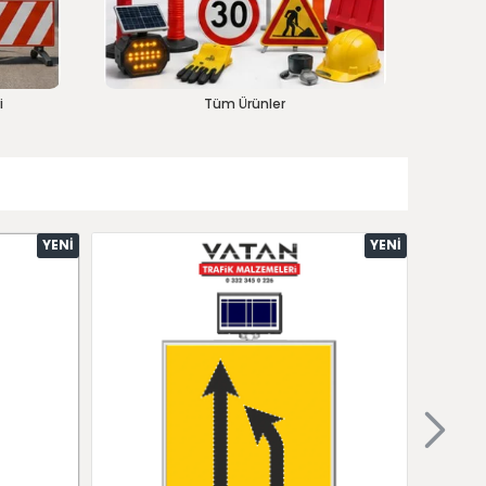
i
Tüm Ürünler
YENI
YENI