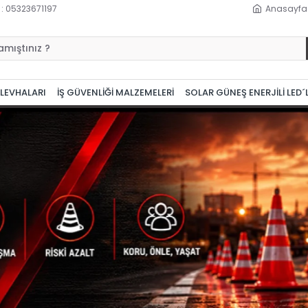
 : 05323671197
Anasayfa
 LEVHALARI
İŞ GÜVENLİĞİ MALZEMELERİ
SOLAR GÜNEŞ ENERJİLİ LED´