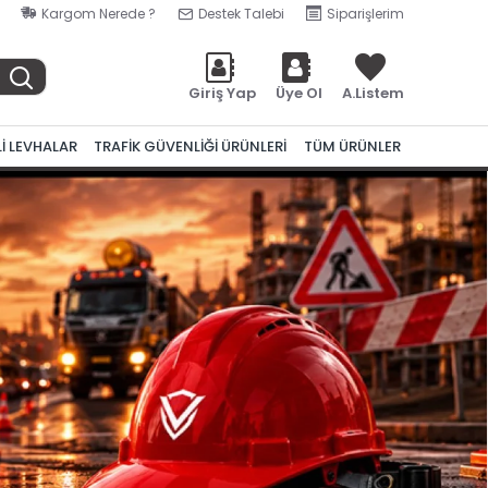
Kargom Nerede ?
Destek Talebi
Siparişlerim
Giriş Yap
Üye Ol
A.Listem
Lİ LEVHALAR
TRAFİK GÜVENLİĞİ ÜRÜNLERİ
TÜM ÜRÜNLER