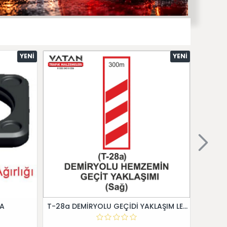
YENI
YENI
 A
T-28a DEMİRYOLU GEÇİDİ YAKLAŞIM LEVHALARI (Sağ)