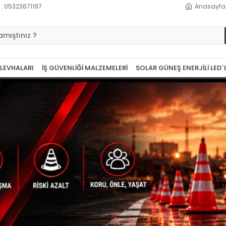
 : 05323671197
Anasayfa
 LEVHALARI
İŞ GÜVENLİĞİ MALZEMELERİ
SOLAR GÜNEŞ ENERJİLİ LED´