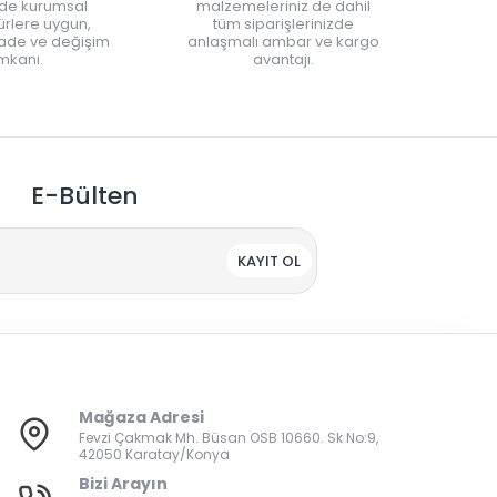
nde kurumsal
malzemeleriniz de dahil
rlere uygun,
tüm siparişlerinizde
iade ve değişim
anlaşmalı ambar ve kargo
mkanı.
avantajı.
E-Bülten
KAYIT OL
Mağaza Adresi
Fevzi Çakmak Mh. Büsan OSB 10660. Sk No:9,
42050 Karatay/Konya
Bizi Arayın