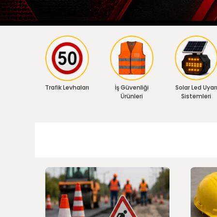
Trafik Levhaları
İş Güvenliği
Solar Led Uyar
Ürünleri
Sistemleri