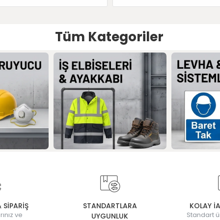
Tüm Kategoriler
& SİPARİŞ
STANDARTLARA
KOLAY İ
rınız ve
Standart ü
UYGUNLUK