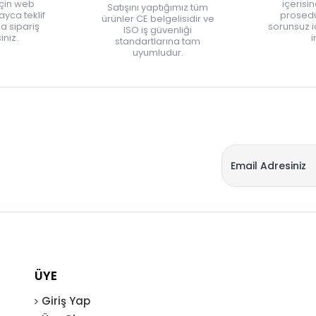
için web
içerisi
Satışını yaptığımız tüm
yca teklif
prosedü
ürünler CE belgelisidir ve
zla sipariş
sorunsuz 
ISO iş güvenliği
iniz.
i
standartlarına tam
uyumludur.
ÜYE
Giriş Yap