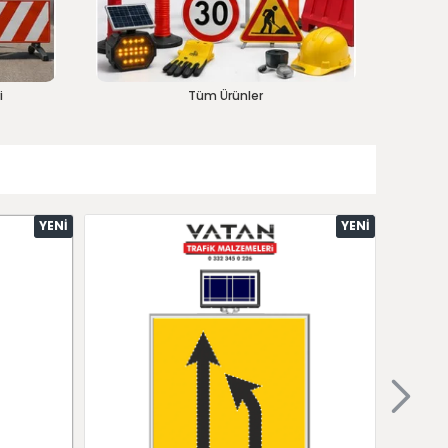
i
Tüm Ürünler
YENI
YENI