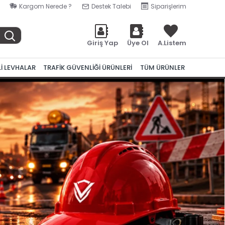
Kargom Nerede ?
Destek Talebi
Siparişlerim
Giriş Yap
Üye Ol
A.Listem
Lİ LEVHALAR
TRAFİK GÜVENLİĞİ ÜRÜNLERİ
TÜM ÜRÜNLER