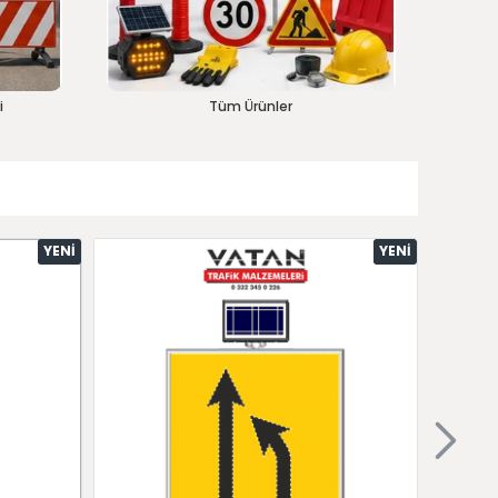
i
Tüm Ürünler
YENI
YENI