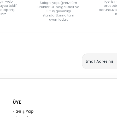
için web
içerisi
Satışını yaptığımız tüm
yca teklif
prosedü
ürünler CE belgelisidir ve
zla sipariş
sorunsuz 
ISO iş güvenliği
iniz.
i
standartlarına tam
uyumludur.
ÜYE
Giriş Yap