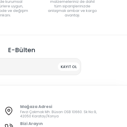
nde kurumsal
malzemeleriniz de dahil
rlere uygun,
tüm siparişlerinizde
iade ve değişim
anlaşmalı ambar ve kargo
mkanı.
avantajı.
E-Bülten
KAYIT OL
Mağaza Adresi
Fevzi Çakmak Mh. Büsan OSB 10660. Sk No:9,
42050 Karatay/Konya
Bizi Arayın