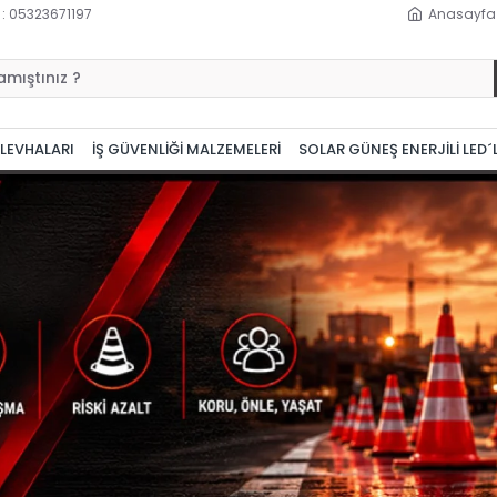
 : 05323671197
Anasayfa
 LEVHALARI
İŞ GÜVENLİĞİ MALZEMELERİ
SOLAR GÜNEŞ ENERJİLİ LED´