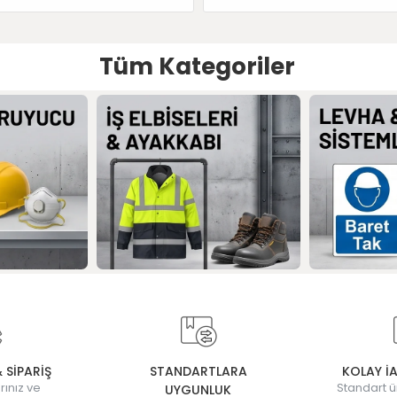
Tüm Kategoriler
& SİPARİŞ
STANDARTLARA
KOLAY İ
rınız ve
Standart ü
UYGUNLUK