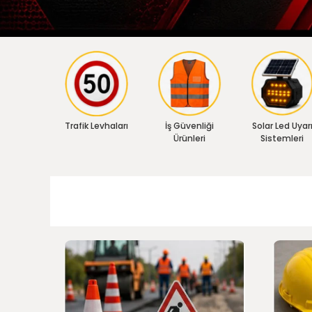
Trafik Levhaları
İş Güvenliği
Solar Led Uyar
Ürünleri
Sistemleri