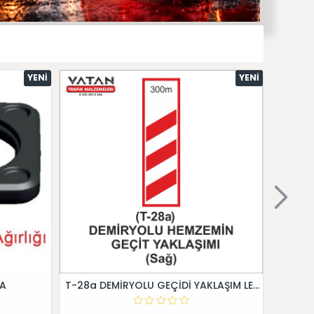
YENI
YENI
 A
T-28a DEMİRYOLU GEÇİDİ YAKLAŞIM LEVHALARI (Sağ)