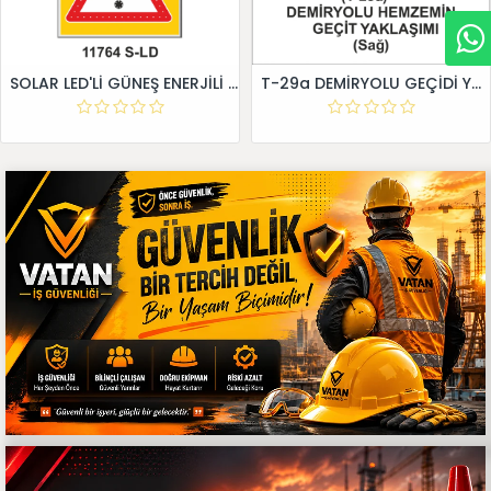
SOLAR LED'Lİ GÜNEŞ ENERJİLİ LEVHA
T-29a DEMİRYOLU GEÇİDİ YAKLAŞIM LEVHALARI (Sağ)