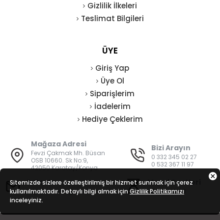
Gizlilik İlkeleri
Teslimat Bilgileri
ÜYE
Giriş Yap
Üye Ol
Siparişlerim
İadelerim
Hediye Çeklerim
Mağaza Adresi
Bizi Arayın
Fevzi Çakmak Mh. Büsan
0 332 345 02 27
OSB 10660. Sk No:9,
0 532 367 11 97
42050 Karatay/Konya
E-Posta
Mesai Saatleri
Sitemizde sizlere özelleştirilmiş bir hizmet sunmak için çerez
kullanılmaktadır. Detaylı bilgi almak için
bilgi@vatanisguvenligi.com
Gizlilik Politikamızı
08:00 - 19:00
inceleyiniz.