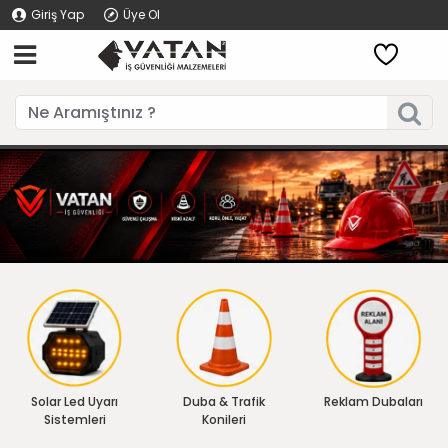
Giriş Yap
Üye Ol
Solar Led Uyarı
Duba & Trafik
Reklam Dubaları
Sistemleri
Konileri