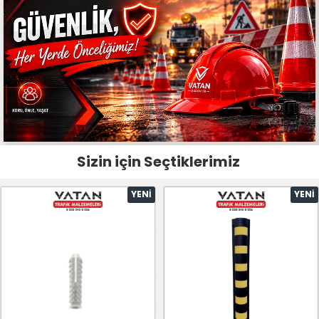
Sizin için Seçtiklerimiz
YENI
YENI