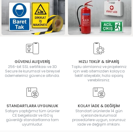
GÜVENLİ ALIŞVERİŞ
HIZLI TEKLİF & SİPARİŞ
256-bit SSL sertifikası ve 3D
Toplu alımlarınız ve projeleriniz
Secure ile kurumsal ve bireysel
için web sitemizden kolayca
ödemeleriniz güvence altında.
teklif isteyebilir, hızla sipariş
verebilirsiniz.
STANDARTLARA UYGUNLUK
KOLAY İADE & DEĞİŞİM
Satışını yaptığımız tüm ürünler
Standart ürünlerde 14 gün
CE belgelisidir ve ISO iş
içerisinde kurumsal
güvenliği standartlarına tam
prosedürlere uygun, sorunsuz
uyumludur.
iade ve değişim imkanı.