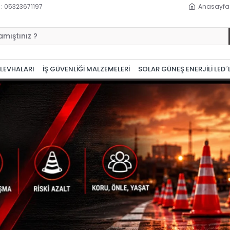
 : 05323671197
Anasayfa
 LEVHALARI
İŞ GÜVENLİĞİ MALZEMELERİ
SOLAR GÜNEŞ ENERJİLİ LED´