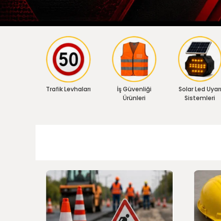
Trafik Levhaları
İş Güvenliği
Solar Led Uyar
Ürünleri
Sistemleri