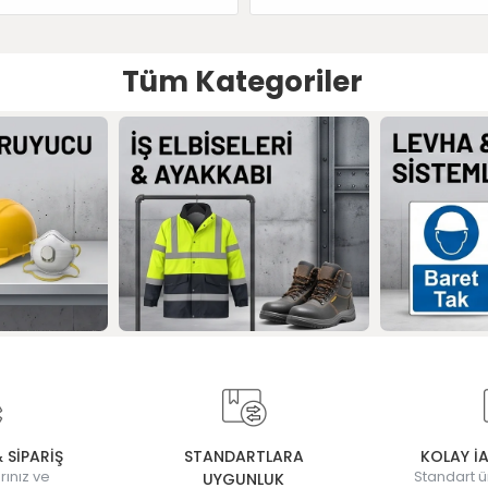
Tüm Kategoriler
& SİPARİŞ
STANDARTLARA
KOLAY İ
rınız ve
Standart ü
UYGUNLUK