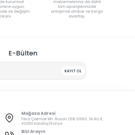
nde kurumsal
malzemeleriniz de dahil
rlere uygun,
tüm siparişlerinizde
iade ve değişim
anlaşmalı ambar ve kargo
mkanı.
avantajı.
E-Bülten
KAYIT OL
Mağaza Adresi
Fevzi Çakmak Mh. Büsan OSB 10660. Sk No:9,
42050 Karatay/Konya
Bizi Arayın