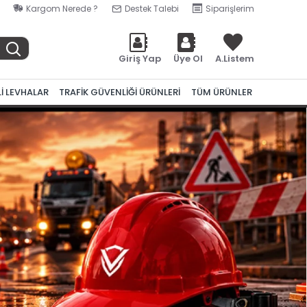
Kargom Nerede ?
Destek Talebi
Siparişlerim
Giriş Yap
Üye Ol
A.Listem
Lİ LEVHALAR
TRAFİK GÜVENLİĞİ ÜRÜNLERİ
TÜM ÜRÜNLER