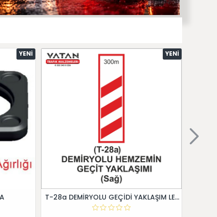
YENI
YENI
 A
T-28a DEMİRYOLU GEÇİDİ YAKLAŞIM LEVHALARI (Sağ)