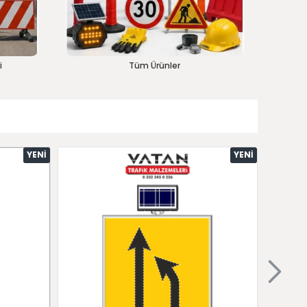
i
Tüm Ürünler
YENI
YENI