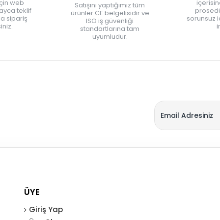
için web
içerisi
Satışını yaptığımız tüm
yca teklif
prosedü
ürünler CE belgelisidir ve
zla sipariş
sorunsuz 
ISO iş güvenliği
iniz.
i
standartlarına tam
uyumludur.
ÜYE
Giriş Yap