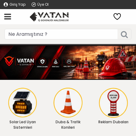
Giriş Yap
Üye Ol
Solar Led Uyarı
Duba & Trafik
Reklam Dubaları
Sistemleri
Konileri