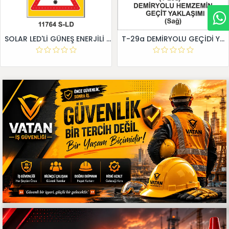
SOLAR LED'Lİ GÜNEŞ ENERJİLİ LEVHA
T-29a DEMİRYOLU GEÇİDİ YAKLAŞIM LEVHALARI (Sağ)