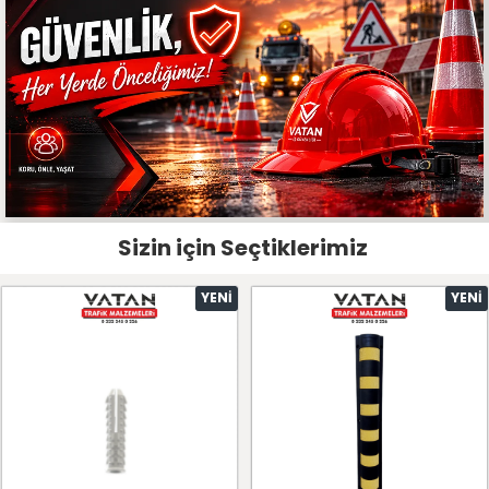
Sizin için Seçtiklerimiz
YENI
YENI