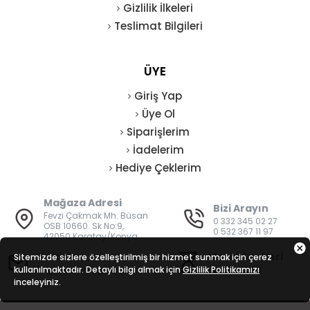
Gizlilik İlkeleri
Teslimat Bilgileri
ÜYE
Giriş Yap
Üye Ol
Siparişlerim
İadelerim
Hediye Çeklerim
Mağaza Adresi
Bizi Arayın
Fevzi Çakmak Mh. Büsan
0 332 345 02 27
OSB 10660. Sk No:9,
0 532 367 11 97
42050 Karatay/Konya
E-Posta
Mesai Saatleri
Sitemizde sizlere özelleştirilmiş bir hizmet sunmak için çerez
kullanılmaktadır. Detaylı bilgi almak için
bilgi@vatanisguvenligi.com
Gizlilik Politikamızı
08:00 - 19:00
inceleyiniz.