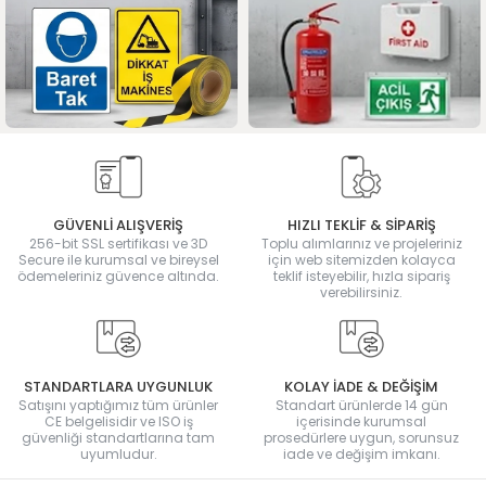
GÜVENLİ ALIŞVERİŞ
HIZLI TEKLİF & SİPARİŞ
256-bit SSL sertifikası ve 3D
Toplu alımlarınız ve projeleriniz
Secure ile kurumsal ve bireysel
için web sitemizden kolayca
ödemeleriniz güvence altında.
teklif isteyebilir, hızla sipariş
verebilirsiniz.
STANDARTLARA UYGUNLUK
KOLAY İADE & DEĞİŞİM
Satışını yaptığımız tüm ürünler
Standart ürünlerde 14 gün
CE belgelisidir ve ISO iş
içerisinde kurumsal
güvenliği standartlarına tam
prosedürlere uygun, sorunsuz
uyumludur.
iade ve değişim imkanı.