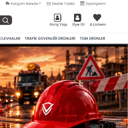
Kargom Nerede ?
Destek Talebi
Siparişlerim
Giriş Yap
Üye Ol
A.Listem
Lİ LEVHALAR
TRAFİK GÜVENLİĞİ ÜRÜNLERİ
TÜM ÜRÜNLER