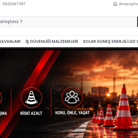
 : 05323671197
Anasayfa
 LEVHALARI
İŞ GÜVENLİĞİ MALZEMELERİ
SOLAR GÜNEŞ ENERJİLİ LED´