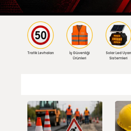
Trafik Levhaları
İş Güvenliği
Solar Led Uyar
Ürünleri
Sistemleri