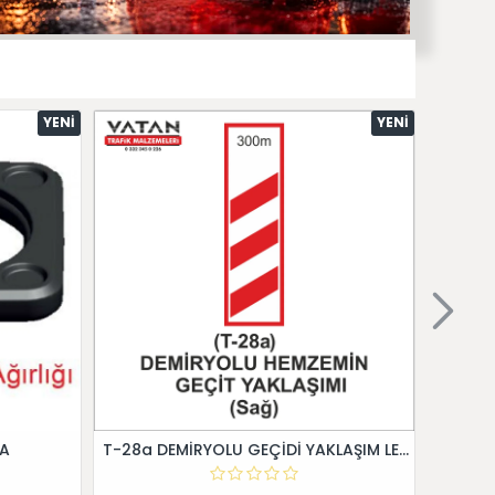
YENI
YENI
 A
T-28a DEMİRYOLU GEÇİDİ YAKLAŞIM LEVHALARI (Sağ)