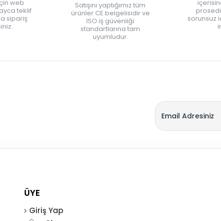
için web
içerisi
Satışını yaptığımız tüm
yca teklif
prosedü
ürünler CE belgelisidir ve
zla sipariş
sorunsuz 
ISO iş güvenliği
iniz.
i
standartlarına tam
uyumludur.
ÜYE
Giriş Yap