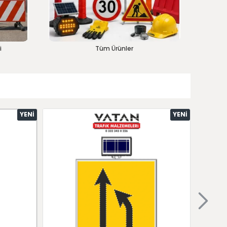
i
Tüm Ürünler
YENI
YENI