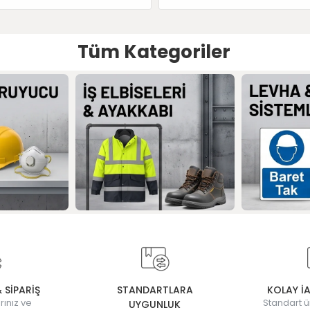
Tüm Kategoriler
& SİPARİŞ
STANDARTLARA
KOLAY İ
rınız ve
Standart ü
UYGUNLUK