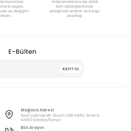
nde kurumsal
malzemeleriniz de dahil
rlere uygun,
tüm siparişlerinizde
iade ve değişim
anlaşmalı ambar ve kargo
mkanı.
avantajı.
E-Bülten
KAYIT OL
Mağaza Adresi
Fevzi Çakmak Mh. Büsan OSB 10660. Sk No:9,
42050 Karatay/Konya
Bizi Arayın