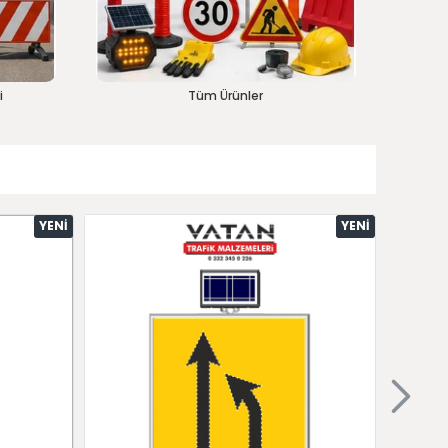
i
Tüm Ürünler
YENI
YENI