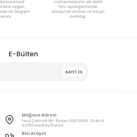
nde kurumsal
malzemeleriniz de dahil
rlere uygun,
tüm siparişlerinizde
iade ve değişim
anlaşmalı ambar ve kargo
mkanı.
avantajı.
E-Bülten
KAYIT OL
Mağaza Adresi
Fevzi Çakmak Mh. Büsan OSB 10660. Sk No:9,
42050 Karatay/Konya
Bizi Arayın