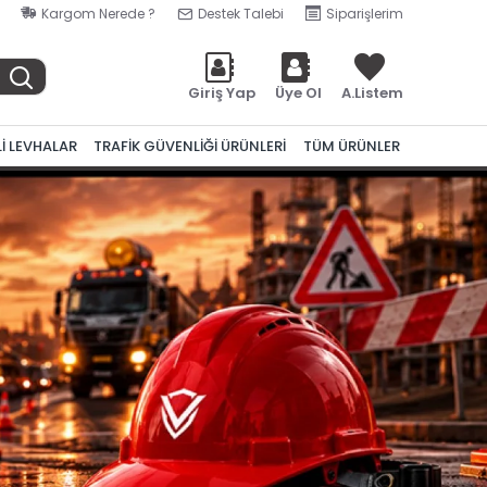
Kargom Nerede ?
Destek Talebi
Siparişlerim
Giriş Yap
Üye Ol
A.Listem
Lİ LEVHALAR
TRAFİK GÜVENLİĞİ ÜRÜNLERİ
TÜM ÜRÜNLER