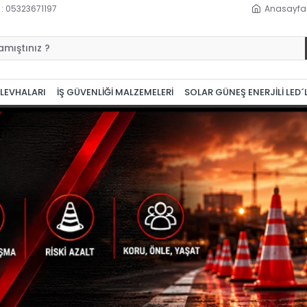
 : 05323671197
Anasayfa
 LEVHALARI
İŞ GÜVENLİĞİ MALZEMELERİ
SOLAR GÜNEŞ ENERJİLİ LED´