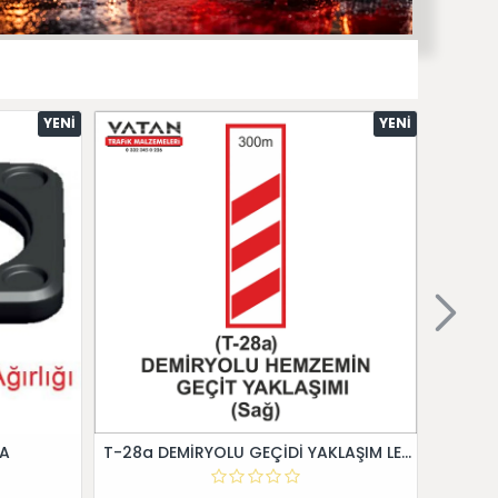
YENI
YENI
 A
T-28a DEMİRYOLU GEÇİDİ YAKLAŞIM LEVHALARI (Sağ)