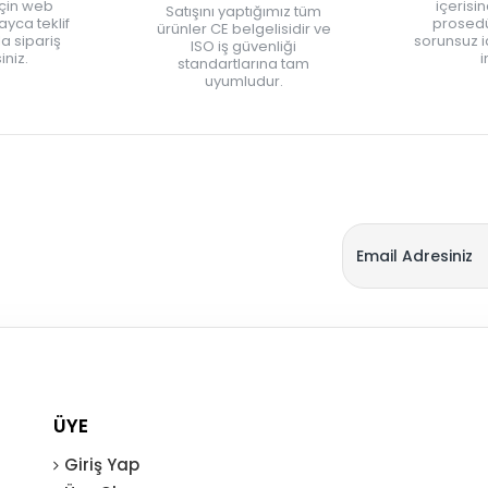
için web
içerisi
Satışını yaptığımız tüm
yca teklif
prosedü
ürünler CE belgelisidir ve
zla sipariş
sorunsuz 
ISO iş güvenliği
iniz.
i
standartlarına tam
uyumludur.
ÜYE
Giriş Yap