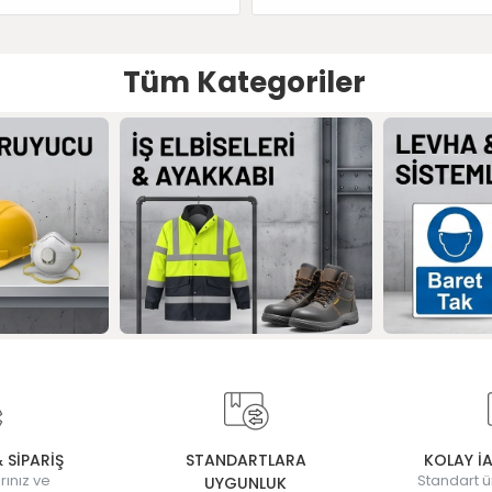
Tüm Kategoriler
& SİPARİŞ
STANDARTLARA
KOLAY İ
rınız ve
Standart ü
UYGUNLUK