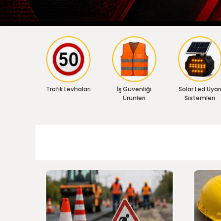
Trafik Levhaları
İş Güvenliği
Solar Led Uyar
Ürünleri
Sistemleri