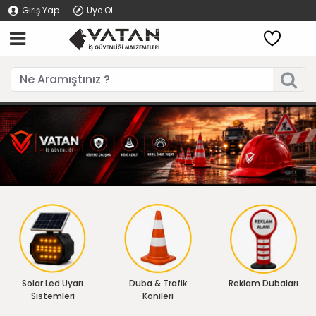
Giriş Yap
Üye Ol
Solar Led Uyarı
Duba & Trafik
Reklam Dubaları
Sistemleri
Konileri