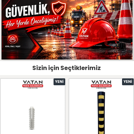
Sizin için Seçtiklerimiz
YENI
YENI