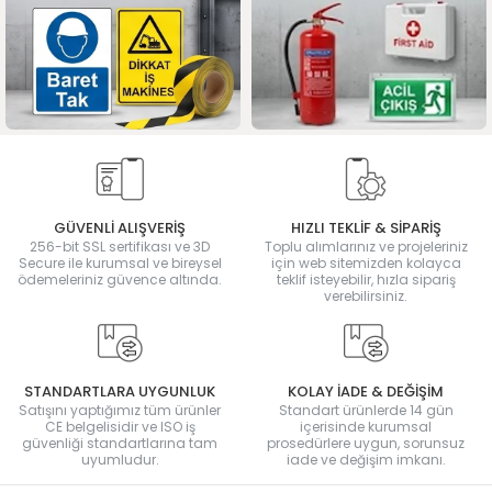
GÜVENLİ ALIŞVERİŞ
HIZLI TEKLİF & SİPARİŞ
256-bit SSL sertifikası ve 3D
Toplu alımlarınız ve projeleriniz
Secure ile kurumsal ve bireysel
için web sitemizden kolayca
ödemeleriniz güvence altında.
teklif isteyebilir, hızla sipariş
verebilirsiniz.
STANDARTLARA UYGUNLUK
KOLAY İADE & DEĞİŞİM
Satışını yaptığımız tüm ürünler
Standart ürünlerde 14 gün
CE belgelisidir ve ISO iş
içerisinde kurumsal
güvenliği standartlarına tam
prosedürlere uygun, sorunsuz
uyumludur.
iade ve değişim imkanı.