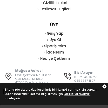
Gizlilik İlkeleri
Teslimat Bilgileri
ÜYE
Giriş Yap
Üye Ol
Siparişlerim
İadelerim
Hediye Çeklerim
Mağaza Adresi
Bizi Arayın
Fevzi Çakmak Mh. Büsan
0 332 345 02 27
OSB 10660. Sk No:9,
0 532 367 11 97
42050 Karatay/Konya
E-Posta
Mesai Saatleri
Sitemizde sizlere özelleştirilmiş bir hizmet sunmak için çerez
kullanılmaktadır. Detaylı bilgi almak için
bilgi@vatanisguvenligi.com
Gizlilik Politikamızı
08:00 - 19:00
inceleyiniz.