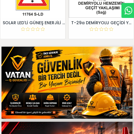
SOLAR LED'Lİ GÜNEŞ ENERJİLİ LEVHA
T-29a DEMİRYOLU GEÇİDİ YAKLAŞIM LEVHALARI (Sağ)