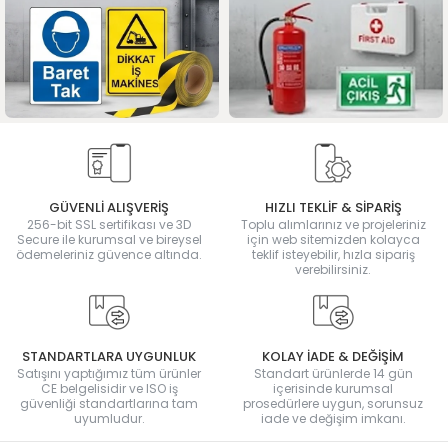
GÜVENLİ ALIŞVERİŞ
HIZLI TEKLİF & SİPARİŞ
256-bit SSL sertifikası ve 3D
Toplu alımlarınız ve projeleriniz
Secure ile kurumsal ve bireysel
için web sitemizden kolayca
ödemeleriniz güvence altında.
teklif isteyebilir, hızla sipariş
verebilirsiniz.
STANDARTLARA UYGUNLUK
KOLAY İADE & DEĞİŞİM
Satışını yaptığımız tüm ürünler
Standart ürünlerde 14 gün
CE belgelisidir ve ISO iş
içerisinde kurumsal
güvenliği standartlarına tam
prosedürlere uygun, sorunsuz
uyumludur.
iade ve değişim imkanı.