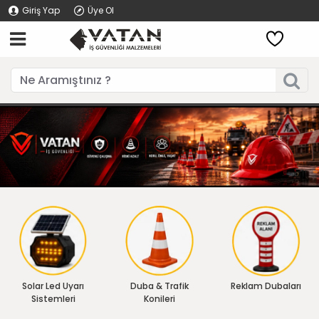
Giriş Yap
Üye Ol
Solar Led Uyarı
Duba & Trafik
Reklam Dubaları
Sistemleri
Konileri