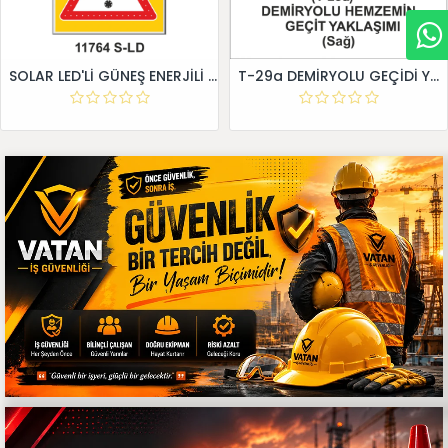
SOLAR LED'Lİ GÜNEŞ ENERJİLİ LEVHA
T-29a DEMİRYOLU GEÇİDİ YAKLAŞIM LEVHALARI (Sağ)