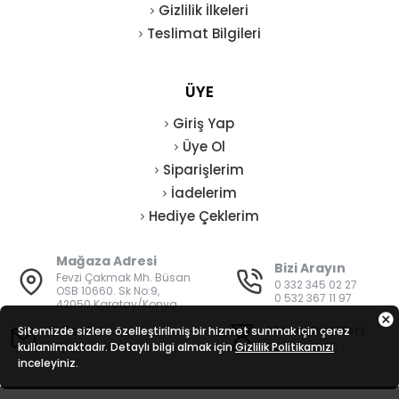
Gizlilik İlkeleri
Teslimat Bilgileri
ÜYE
Giriş Yap
Üye Ol
Siparişlerim
İadelerim
Hediye Çeklerim
Mağaza Adresi
Bizi Arayın
Fevzi Çakmak Mh. Büsan
0 332 345 02 27
OSB 10660. Sk No:9,
0 532 367 11 97
42050 Karatay/Konya
E-Posta
Mesai Saatleri
Sitemizde sizlere özelleştirilmiş bir hizmet sunmak için çerez
kullanılmaktadır. Detaylı bilgi almak için
bilgi@vatanisguvenligi.com
Gizlilik Politikamızı
08:00 - 19:00
inceleyiniz.