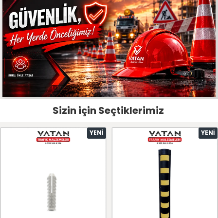
Sizin için Seçtiklerimiz
YENI
YENI