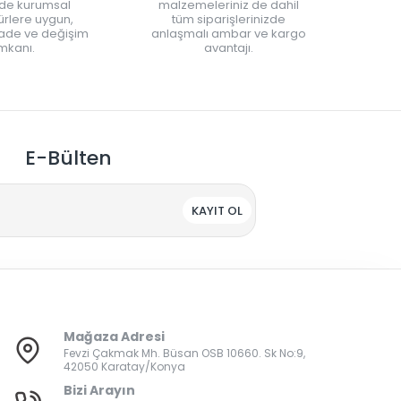
nde kurumsal
malzemeleriniz de dahil
rlere uygun,
tüm siparişlerinizde
iade ve değişim
anlaşmalı ambar ve kargo
mkanı.
avantajı.
E-Bülten
KAYIT OL
Mağaza Adresi
Fevzi Çakmak Mh. Büsan OSB 10660. Sk No:9,
42050 Karatay/Konya
Bizi Arayın