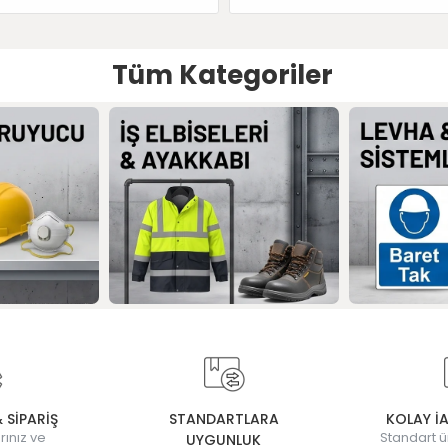
Tüm Kategoriler
& SİPARİŞ
STANDARTLARA
KOLAY İ
rınız ve
Standart ü
UYGUNLUK