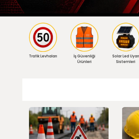
Trafik Levhaları
İş Güvenliği
Solar Led Uyar
Ürünleri
Sistemleri