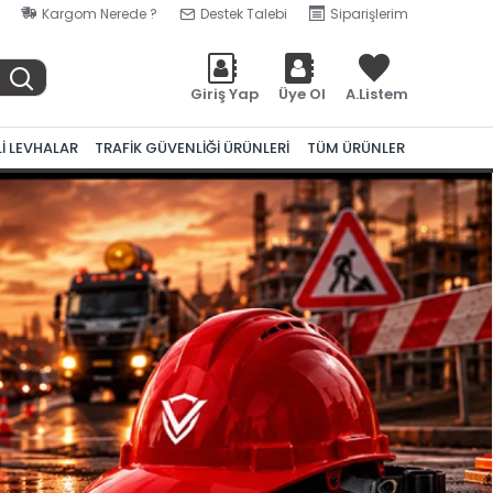
Kargom Nerede ?
Destek Talebi
Siparişlerim
Giriş Yap
Üye Ol
A.Listem
Lİ LEVHALAR
TRAFİK GÜVENLİĞİ ÜRÜNLERİ
TÜM ÜRÜNLER