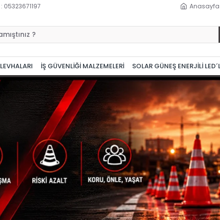
 : 05323671197
Anasayfa
 LEVHALARI
İŞ GÜVENLİĞİ MALZEMELERİ
SOLAR GÜNEŞ ENERJİLİ LED´