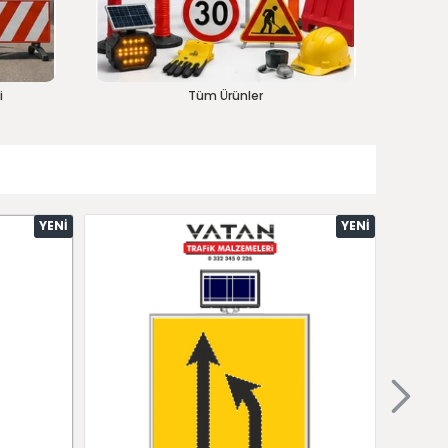
i
Tüm Ürünler
YENI
YENI