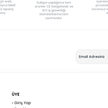
için web
içerisi
Satışını yaptığımız tüm
yca teklif
prosedü
ürünler CE belgelisidir ve
zla sipariş
sorunsuz 
ISO iş güvenliği
iniz.
i
standartlarına tam
uyumludur.
ÜYE
Giriş Yap