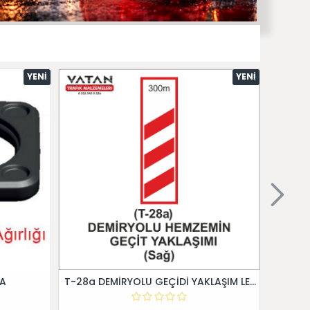
YENI
YENI
 A
T-28a DEMİRYOLU GEÇİDİ YAKLAŞIM LEVHALARI (Sağ)