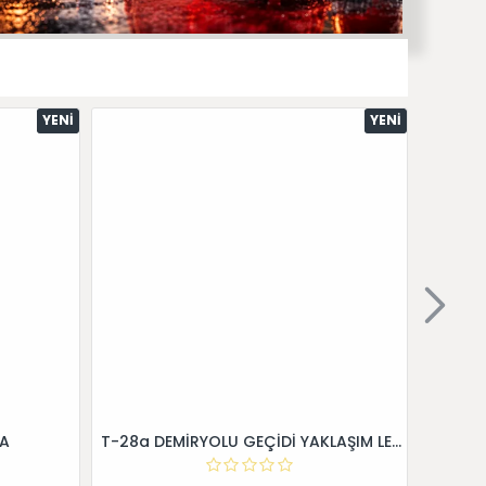
YENI
YENI
 A
T-28a DEMİRYOLU GEÇİDİ YAKLAŞIM LEVHALARI (Sağ)