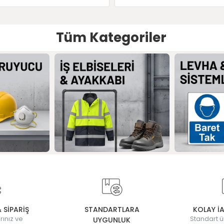
Tüm Kategoriler
& SİPARİŞ
STANDARTLARA
KOLAY İ
rınız ve
Standart ü
UYGUNLUK