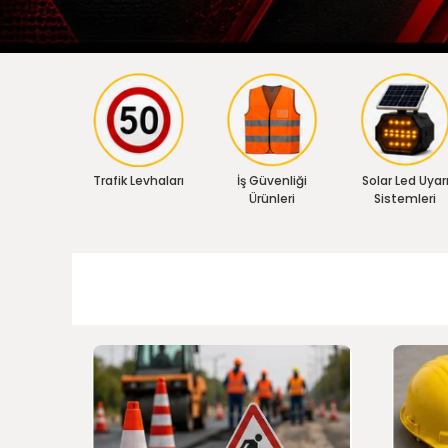
Trafik Levhaları
İş Güvenliği
Solar Led Uyar
Ürünleri
Sistemleri