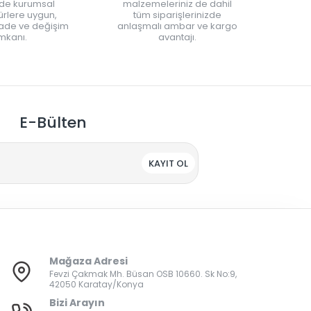
nde kurumsal
malzemeleriniz de dahil
rlere uygun,
tüm siparişlerinizde
iade ve değişim
anlaşmalı ambar ve kargo
mkanı.
avantajı.
E-Bülten
KAYIT OL
Mağaza Adresi
Fevzi Çakmak Mh. Büsan OSB 10660. Sk No:9,
42050 Karatay/Konya
Bizi Arayın