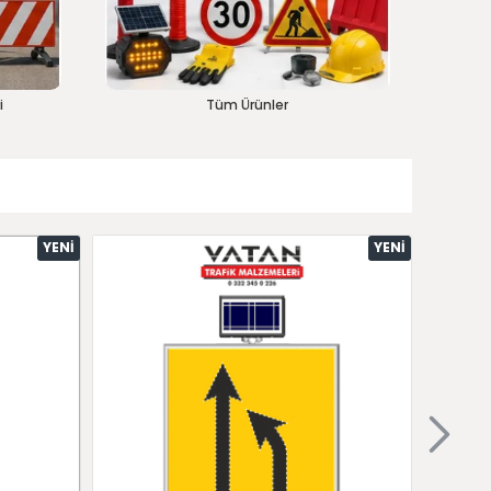
i
Tüm Ürünler
YENI
YENI