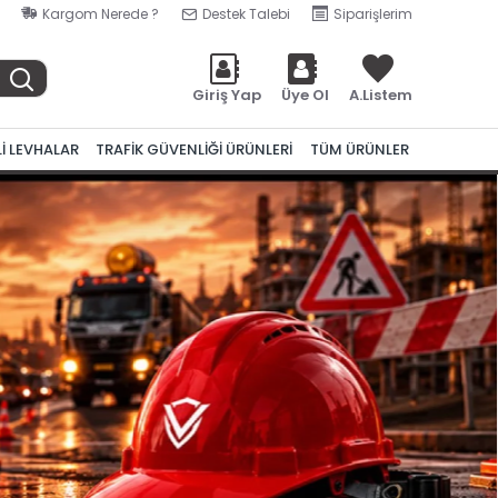
Kargom Nerede ?
Destek Talebi
Siparişlerim
Giriş Yap
Üye Ol
A.Listem
Lİ LEVHALAR
TRAFİK GÜVENLİĞİ ÜRÜNLERİ
TÜM ÜRÜNLER