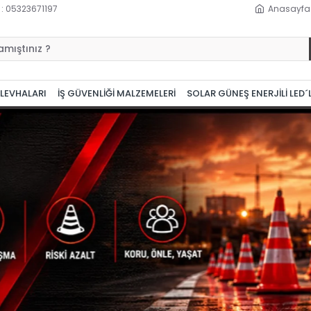
 : 05323671197
Anasayfa
 LEVHALARI
İŞ GÜVENLİĞİ MALZEMELERİ
SOLAR GÜNEŞ ENERJİLİ LED´