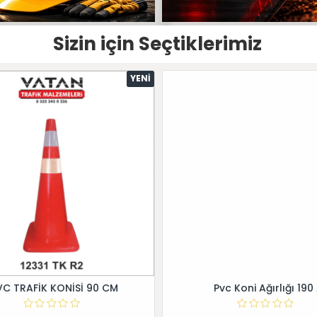
Sizin için Seçtiklerimiz
YENI
VC TRAFİK KONİSİ 90 CM
Pvc Koni Ağırlığı 190