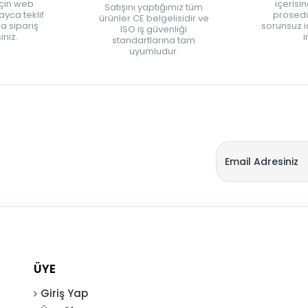
için web
içerisi
Satışını yaptığımız tüm
yca teklif
prosedü
ürünler CE belgelisidir ve
zla sipariş
sorunsuz 
ISO iş güvenliği
iniz.
i
standartlarına tam
uyumludur.
ÜYE
Giriş Yap