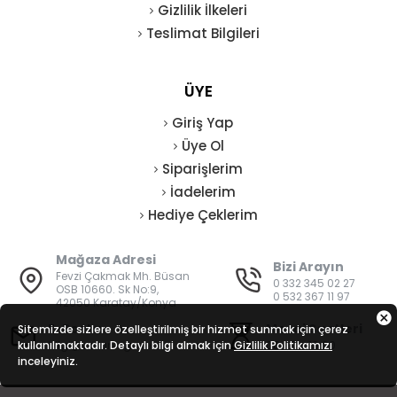
Gizlilik İlkeleri
Teslimat Bilgileri
ÜYE
Giriş Yap
Üye Ol
Siparişlerim
İadelerim
Hediye Çeklerim
Mağaza Adresi
Bizi Arayın
Fevzi Çakmak Mh. Büsan
0 332 345 02 27
OSB 10660. Sk No:9,
0 532 367 11 97
42050 Karatay/Konya
E-Posta
Mesai Saatleri
Sitemizde sizlere özelleştirilmiş bir hizmet sunmak için çerez
kullanılmaktadır. Detaylı bilgi almak için
bilgi@vatanisguvenligi.com
Gizlilik Politikamızı
08:00 - 19:00
inceleyiniz.