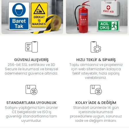
GÜVENLİ ALIŞVERİŞ
HIZLI TEKLİF & SİPARİŞ
256-bit SSL sertifikası ve 3D
Toplu alımlarınız ve projeleriniz
Secure ile kurumsal ve bireysel
için web sitemizden kolayca
ödemeleriniz güvence altında.
teklif isteyebilir, hızla sipariş
verebilirsiniz.
STANDARTLARA UYGUNLUK
KOLAY İADE & DEĞİŞİM
Satışını yaptığımız tüm ürünler
Standart ürünlerde 14 gün
CE belgelisidir ve ISO iş
içerisinde kurumsal
güvenliği standartlarına tam
prosedürlere uygun, sorunsuz
uyumludur.
iade ve değişim imkanı.