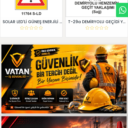
SOLAR LED'Lİ GÜNEŞ ENERJİLİ LEVHA
T-29a DEMİRYOLU GEÇİDİ YAKLAŞIM LEVHALARI (Sağ)