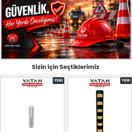
Sizin için Seçtiklerimiz
YENI
YENI