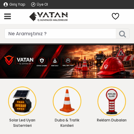
Giriş Yap
Üye Ol
Solar Led Uyarı
Duba & Trafik
Reklam Dubaları
Sistemleri
Konileri