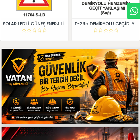
SOLAR LED'Lİ GÜNEŞ ENERJİLİ LEVHA
T-29a DEMİRYOLU GEÇİDİ YAKLAŞIM LEVHALARI (Sağ)