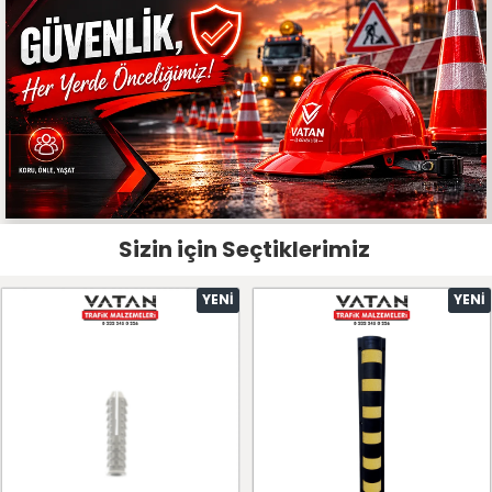
Sizin için Seçtiklerimiz
YENI
YENI