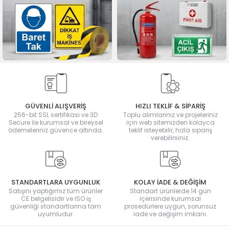
GÜVENLİ ALIŞVERİŞ
HIZLI TEKLİF & SİPARİŞ
256-bit SSL sertifikası ve 3D
Toplu alımlarınız ve projeleriniz
Secure ile kurumsal ve bireysel
için web sitemizden kolayca
ödemeleriniz güvence altında.
teklif isteyebilir, hızla sipariş
verebilirsiniz.
STANDARTLARA UYGUNLUK
KOLAY İADE & DEĞİŞİM
Satışını yaptığımız tüm ürünler
Standart ürünlerde 14 gün
CE belgelisidir ve ISO iş
içerisinde kurumsal
güvenliği standartlarına tam
prosedürlere uygun, sorunsuz
uyumludur.
iade ve değişim imkanı.