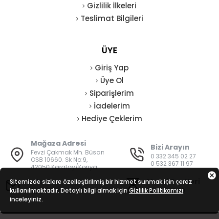
Gizlilik İlkeleri
Teslimat Bilgileri
ÜYE
Giriş Yap
Üye Ol
Siparişlerim
İadelerim
Hediye Çeklerim
Mağaza Adresi
Bizi Arayın
Fevzi Çakmak Mh. Büsan
0 332 345 02 27
OSB 10660. Sk No:9,
0 532 367 11 97
42050 Karatay/Konya
E-Posta
Mesai Saatleri
Sitemizde sizlere özelleştirilmiş bir hizmet sunmak için çerez
kullanılmaktadır. Detaylı bilgi almak için
bilgi@vatanisguvenligi.com
Gizlilik Politikamızı
08:00 - 19:00
inceleyiniz.