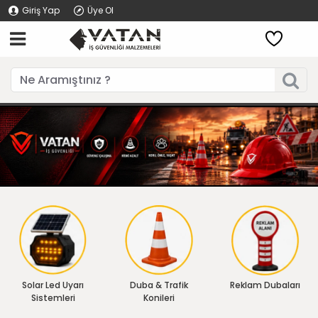
Giriş Yap
Üye Ol
Solar Led Uyarı
Duba & Trafik
Reklam Dubaları
Sistemleri
Konileri