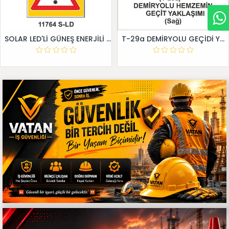
SOLAR LED'Lİ GÜNEŞ ENERJİLİ LEVHA
T-29a DEMİRYOLU GEÇİDİ YAKLAŞIM LEVHALARI (Sağ)