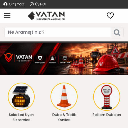
Giriş Yap
Üye Ol
Solar Led Uyarı
Duba & Trafik
Reklam Dubaları
Sistemleri
Konileri