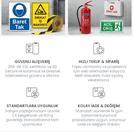
GÜVENLİ ALIŞVERİŞ
HIZLI TEKLİF & SİPARİŞ
256-bit SSL sertifikası ve 3D
Toplu alımlarınız ve projeleriniz
Secure ile kurumsal ve bireysel
için web sitemizden kolayca
ödemeleriniz güvence altında.
teklif isteyebilir, hızla sipariş
verebilirsiniz.
STANDARTLARA UYGUNLUK
KOLAY İADE & DEĞİŞİM
Satışını yaptığımız tüm ürünler
Standart ürünlerde 14 gün
CE belgelisidir ve ISO iş
içerisinde kurumsal
güvenliği standartlarına tam
prosedürlere uygun, sorunsuz
uyumludur.
iade ve değişim imkanı.