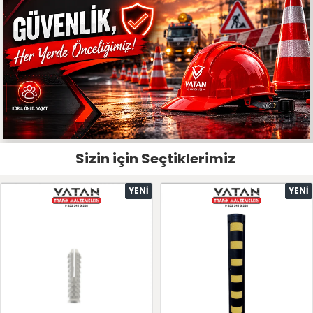
Sizin için Seçtiklerimiz
YENI
YENI