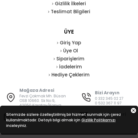
Gizlilik İlkeleri
Teslimat Bilgileri
ÜYE
Giriş Yap
Üye Ol
Siparişlerim
İadelerim
Hediye Çeklerim
Mağaza Adresi
Bizi Arayın
Fevzi Çakmak Mh. Büsan
0 332 345 02 27
OSB 10660. Sk No:9,
0 532 367 11 97
42050 Karatay/Konya
E-Posta
Mesai Saatleri
Sitemizde sizlere özelleştirilmiş bir hizmet sunmak için çerez
kullanılmaktadır. Detaylı bilgi almak için
bilgi@vatanisguvenligi.com
Gizlilik Politikamızı
08:00 - 19:00
inceleyiniz.