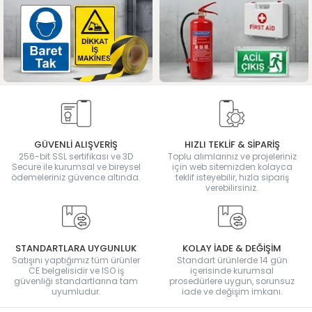
GÜVENLİ ALIŞVERİŞ
HIZLI TEKLİF & SİPARİŞ
256-bit SSL sertifikası ve 3D
Toplu alımlarınız ve projeleriniz
Secure ile kurumsal ve bireysel
için web sitemizden kolayca
ödemeleriniz güvence altında.
teklif isteyebilir, hızla sipariş
verebilirsiniz.
STANDARTLARA UYGUNLUK
KOLAY İADE & DEĞİŞİM
Satışını yaptığımız tüm ürünler
Standart ürünlerde 14 gün
CE belgelisidir ve ISO iş
içerisinde kurumsal
güvenliği standartlarına tam
prosedürlere uygun, sorunsuz
uyumludur.
iade ve değişim imkanı.