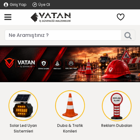
Giriş Yap
Üye Ol
Solar Led Uyarı
Duba & Trafik
Reklam Dubaları
Sistemleri
Konileri