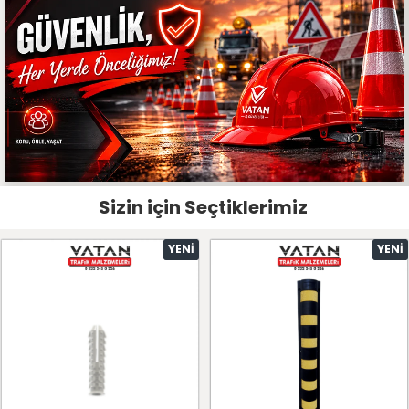
Sizin için Seçtiklerimiz
YENI
YENI