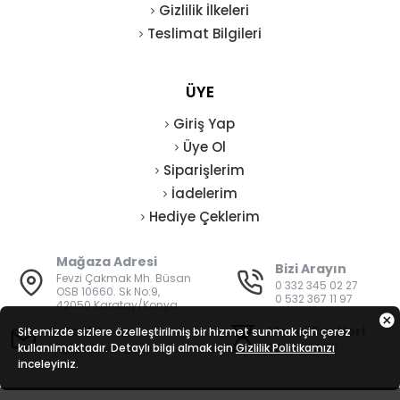
Gizlilik İlkeleri
Teslimat Bilgileri
ÜYE
Giriş Yap
Üye Ol
Siparişlerim
İadelerim
Hediye Çeklerim
Mağaza Adresi
Bizi Arayın
Fevzi Çakmak Mh. Büsan
0 332 345 02 27
OSB 10660. Sk No:9,
0 532 367 11 97
42050 Karatay/Konya
E-Posta
Mesai Saatleri
Sitemizde sizlere özelleştirilmiş bir hizmet sunmak için çerez
kullanılmaktadır. Detaylı bilgi almak için
bilgi@vatanisguvenligi.com
Gizlilik Politikamızı
08:00 - 19:00
inceleyiniz.