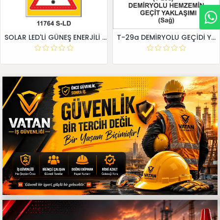
SOLAR LED'Lİ GÜNEŞ ENERJİLİ LEVHA
T-29a DEMİRYOLU GEÇİDİ YAKLAŞIM LEVHALARI (Sağ)