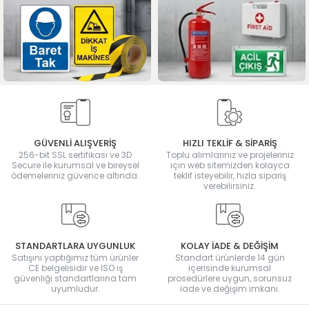
GÜVENLİ ALIŞVERİŞ
HIZLI TEKLİF & SİPARİŞ
256-bit SSL sertifikası ve 3D
Toplu alımlarınız ve projeleriniz
Secure ile kurumsal ve bireysel
için web sitemizden kolayca
ödemeleriniz güvence altında.
teklif isteyebilir, hızla sipariş
verebilirsiniz.
STANDARTLARA UYGUNLUK
KOLAY İADE & DEĞİŞİM
Satışını yaptığımız tüm ürünler
Standart ürünlerde 14 gün
CE belgelisidir ve ISO iş
içerisinde kurumsal
güvenliği standartlarına tam
prosedürlere uygun, sorunsuz
uyumludur.
iade ve değişim imkanı.