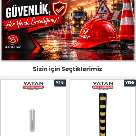
Sizin için Seçtiklerimiz
YENI
YENI