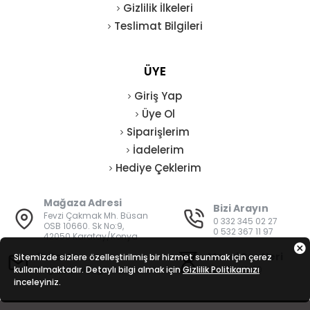
Gizlilik İlkeleri
Teslimat Bilgileri
ÜYE
Giriş Yap
Üye Ol
Siparişlerim
İadelerim
Hediye Çeklerim
Mağaza Adresi
Bizi Arayın
Fevzi Çakmak Mh. Büsan
0 332 345 02 27
OSB 10660. Sk No:9,
0 532 367 11 97
42050 Karatay/Konya
E-Posta
Mesai Saatleri
Sitemizde sizlere özelleştirilmiş bir hizmet sunmak için çerez
kullanılmaktadır. Detaylı bilgi almak için
bilgi@vatanisguvenligi.com
Gizlilik Politikamızı
08:00 - 19:00
inceleyiniz.