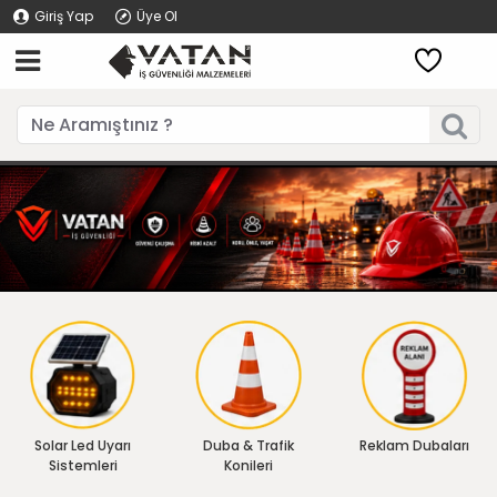
Giriş Yap
Üye Ol
Solar Led Uyarı
Duba & Trafik
Reklam Dubaları
Sistemleri
Konileri