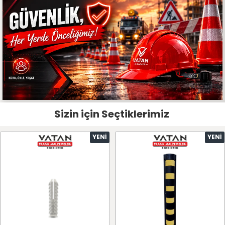
Sizin için Seçtiklerimiz
YENI
YENI