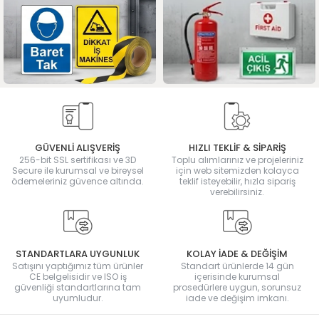
GÜVENLİ ALIŞVERİŞ
HIZLI TEKLİF & SİPARİŞ
256-bit SSL sertifikası ve 3D
Toplu alımlarınız ve projeleriniz
Secure ile kurumsal ve bireysel
için web sitemizden kolayca
ödemeleriniz güvence altında.
teklif isteyebilir, hızla sipariş
verebilirsiniz.
STANDARTLARA UYGUNLUK
KOLAY İADE & DEĞİŞİM
Satışını yaptığımız tüm ürünler
Standart ürünlerde 14 gün
CE belgelisidir ve ISO iş
içerisinde kurumsal
güvenliği standartlarına tam
prosedürlere uygun, sorunsuz
uyumludur.
iade ve değişim imkanı.