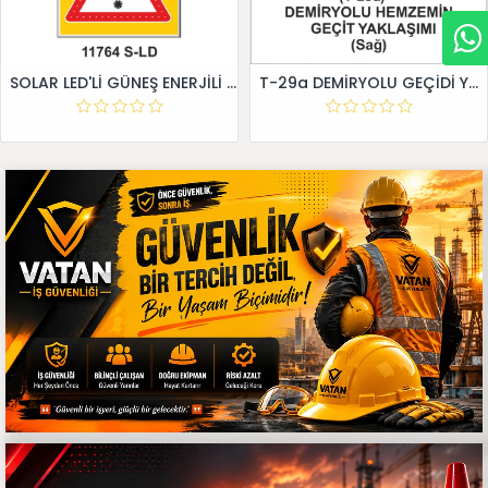
SOLAR LED'Lİ GÜNEŞ ENERJİLİ LEVHA
T-29a DEMİRYOLU GEÇİDİ YAKLAŞIM LEVHALARI (Sağ)