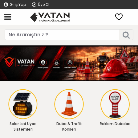
Giriş Yap
Üye Ol
Solar Led Uyarı
Duba & Trafik
Reklam Dubaları
Sistemleri
Konileri