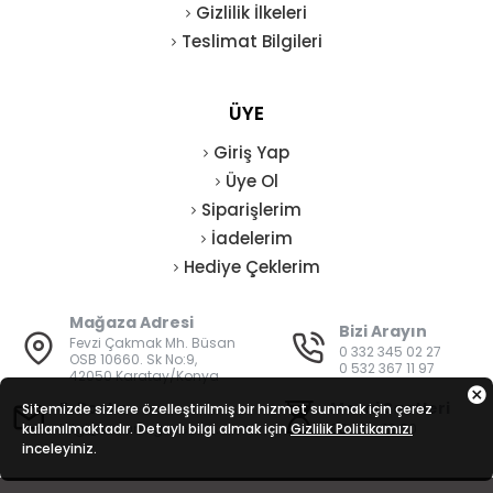
Gizlilik İlkeleri
Teslimat Bilgileri
ÜYE
Giriş Yap
Üye Ol
Siparişlerim
İadelerim
Hediye Çeklerim
Mağaza Adresi
Bizi Arayın
Fevzi Çakmak Mh. Büsan
0 332 345 02 27
OSB 10660. Sk No:9,
0 532 367 11 97
42050 Karatay/Konya
E-Posta
Mesai Saatleri
Sitemizde sizlere özelleştirilmiş bir hizmet sunmak için çerez
kullanılmaktadır. Detaylı bilgi almak için
bilgi@vatanisguvenligi.com
Gizlilik Politikamızı
08:00 - 19:00
inceleyiniz.