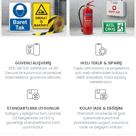
GÜVENLİ ALIŞVERİŞ
HIZLI TEKLİF & SİPARİŞ
256-bit SSL sertifikası ve 3D
Toplu alımlarınız ve projeleriniz
Secure ile kurumsal ve bireysel
için web sitemizden kolayca
ödemeleriniz güvence altında.
teklif isteyebilir, hızla sipariş
verebilirsiniz.
STANDARTLARA UYGUNLUK
KOLAY İADE & DEĞİŞİM
Satışını yaptığımız tüm ürünler
Standart ürünlerde 14 gün
CE belgelisidir ve ISO iş
içerisinde kurumsal
güvenliği standartlarına tam
prosedürlere uygun, sorunsuz
uyumludur.
iade ve değişim imkanı.