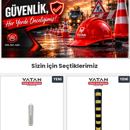
Sizin için Seçtiklerimiz
YENI
YENI