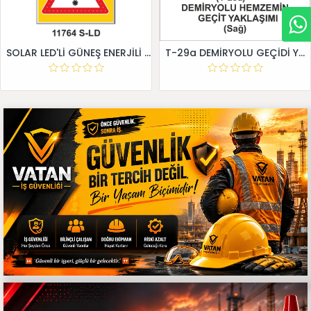
SOLAR LED'Lİ GÜNEŞ ENERJİLİ LEVHA
T-29a DEMİRYOLU GEÇİDİ YAKLAŞIM LEVHALARI (Sağ)