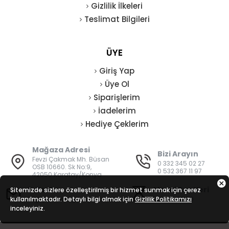
Gizlilik İlkeleri
Teslimat Bilgileri
ÜYE
Giriş Yap
Üye Ol
Siparişlerim
İadelerim
Hediye Çeklerim
Mağaza Adresi
Bizi Arayın
Fevzi Çakmak Mh. Büsan
0 332 345 02 27
OSB 10660. Sk No:9,
0 532 367 11 97
42050 Karatay/Konya
E-Posta
Mesai Saatleri
Sitemizde sizlere özelleştirilmiş bir hizmet sunmak için çerez
kullanılmaktadır. Detaylı bilgi almak için
bilgi@vatanisguvenligi.com
Gizlilik Politikamızı
08:00 - 19:00
inceleyiniz.