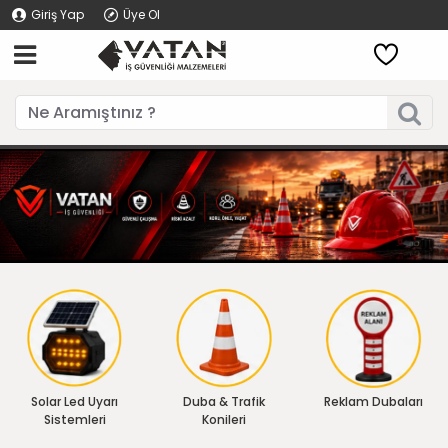
Giriş Yap
Üye Ol
Solar Led Uyarı
Duba & Trafik
Reklam Dubaları
Sistemleri
Konileri