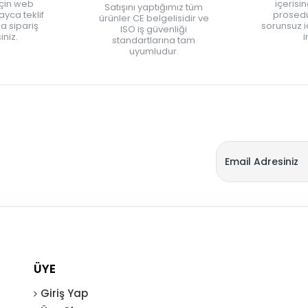
için web
içerisi
Satışını yaptığımız tüm
yca teklif
prosedü
ürünler CE belgelisidir ve
zla sipariş
sorunsuz 
ISO iş güvenliği
iniz.
i
standartlarına tam
uyumludur.
ÜYE
Giriş Yap