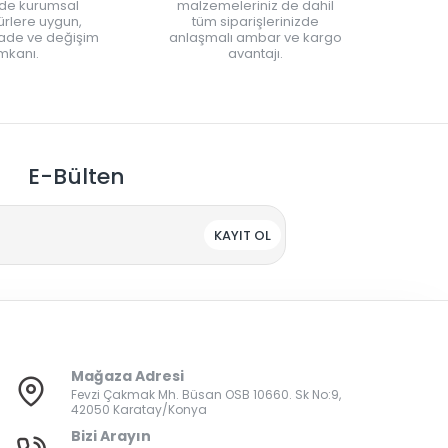
nde kurumsal
malzemeleriniz de dahil
rlere uygun,
tüm siparişlerinizde
iade ve değişim
anlaşmalı ambar ve kargo
mkanı.
avantajı.
E-Bülten
KAYIT OL
Mağaza Adresi
Fevzi Çakmak Mh. Büsan OSB 10660. Sk No:9,
42050 Karatay/Konya
Bizi Arayın