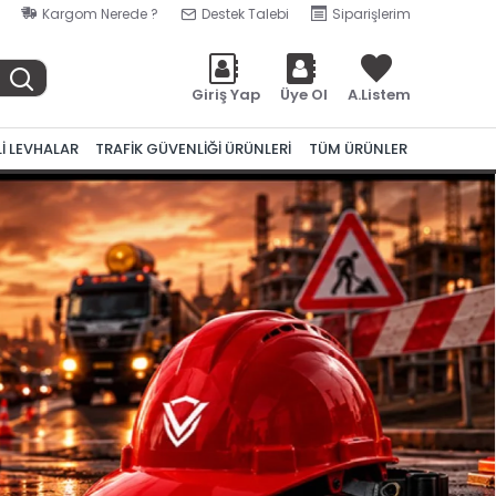
Kargom Nerede ?
Destek Talebi
Siparişlerim
Giriş Yap
Üye Ol
A.Listem
Lİ LEVHALAR
TRAFİK GÜVENLİĞİ ÜRÜNLERİ
TÜM ÜRÜNLER