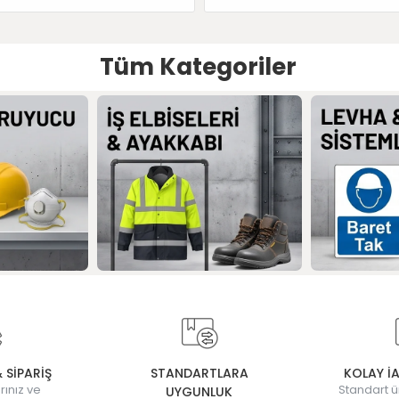
Tüm Kategoriler
& SİPARİŞ
STANDARTLARA
KOLAY İ
rınız ve
Standart ü
UYGUNLUK