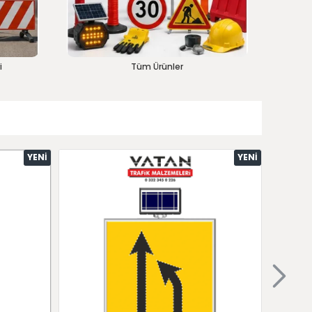
i
Tüm Ürünler
YENI
YENI