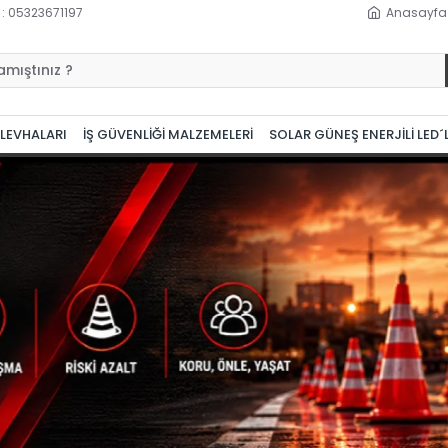
 : 05323671197
Anasayfa
 LEVHALARI
İŞ GÜVENLİĞİ MALZEMELERİ
SOLAR GÜNEŞ ENERJİLİ LED´