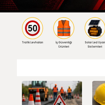
Trafik Levhaları
İş Güvenliği
Solar Led Uyar
Ürünleri
Sistemleri