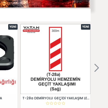
YENI
YENI
 A
T-28a DEMİRYOLU GEÇİDİ YAKLAŞIM LEVHALARI (Sağ)