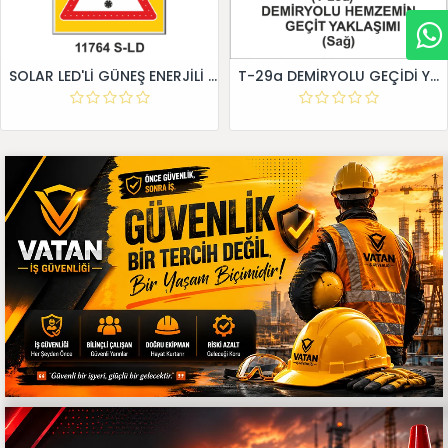
SOLAR LED'Lİ GÜNEŞ ENERJİLİ LEVHA
T-29a DEMİRYOLU GEÇİDİ YAKLAŞIM LEVHALARI (Sağ)