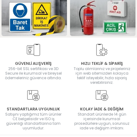
GÜVENLİ ALIŞVERİŞ
HIZLI TEKLİF & SİPARİŞ
256-bit SSL sertifikası ve 3D
Toplu alımlarınız ve projeleriniz
Secure ile kurumsal ve bireysel
için web sitemizden kolayca
ödemeleriniz güvence altında.
teklif isteyebilir, hızla sipariş
verebilirsiniz.
STANDARTLARA UYGUNLUK
KOLAY İADE & DEĞİŞİM
Satışını yaptığımız tüm ürünler
Standart ürünlerde 14 gün
CE belgelisidir ve ISO iş
içerisinde kurumsal
güvenliği standartlarına tam
prosedürlere uygun, sorunsuz
uyumludur.
iade ve değişim imkanı.