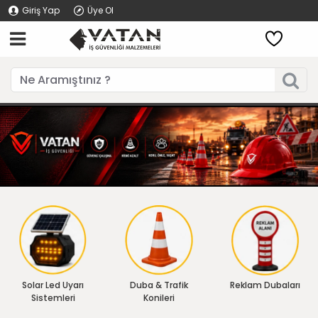
Giriş Yap
Üye Ol
Solar Led Uyarı
Duba & Trafik
Reklam Dubaları
Sistemleri
Konileri