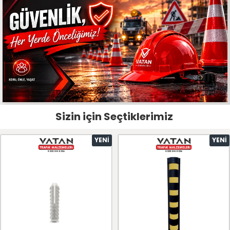
Sizin için Seçtiklerimiz
YENI
YENI