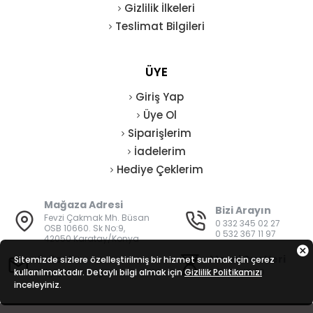
Gizlilik İlkeleri
Teslimat Bilgileri
ÜYE
Giriş Yap
Üye Ol
Siparişlerim
İadelerim
Hediye Çeklerim
Mağaza Adresi
Bizi Arayın
Fevzi Çakmak Mh. Büsan
0 332 345 02 27
OSB 10660. Sk No:9,
0 532 367 11 97
42050 Karatay/Konya
E-Posta
Mesai Saatleri
Sitemizde sizlere özelleştirilmiş bir hizmet sunmak için çerez
kullanılmaktadır. Detaylı bilgi almak için
bilgi@vatanisguvenligi.com
Gizlilik Politikamızı
08:00 - 19:00
inceleyiniz.