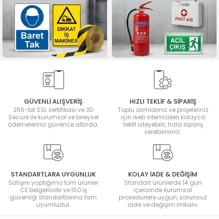
GÜVENLİ ALIŞVERİŞ
HIZLI TEKLİF & SİPARİŞ
256-bit SSL sertifikası ve 3D
Toplu alımlarınız ve projeleriniz
Secure ile kurumsal ve bireysel
için web sitemizden kolayca
ödemeleriniz güvence altında.
teklif isteyebilir, hızla sipariş
verebilirsiniz.
STANDARTLARA UYGUNLUK
KOLAY İADE & DEĞİŞİM
Satışını yaptığımız tüm ürünler
Standart ürünlerde 14 gün
CE belgelisidir ve ISO iş
içerisinde kurumsal
güvenliği standartlarına tam
prosedürlere uygun, sorunsuz
uyumludur.
iade ve değişim imkanı.