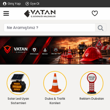
Giriş Yap
Üye Ol
Solar Led Uyarı
Duba & Trafik
Reklam Dubaları
Sistemleri
Konileri