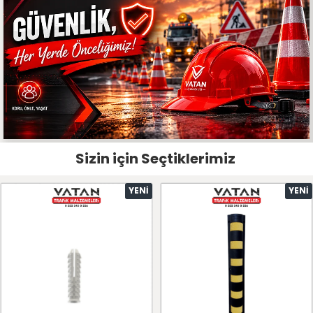
Sizin için Seçtiklerimiz
YENI
YENI