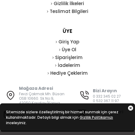
Gizlilik İlkeleri
Teslimat Bilgileri
ÜYE
Giriş Yap
Üye Ol
Siparişlerim
İadelerim
Hediye Çeklerim
Mağaza Adresi
Bizi Arayın
Fevzi Çakmak Mh. Büsan
0 332 345 02 27
OSB 10660. Sk No:9,
0 532 367 11 97
42050 Karatay/Konya
E-Posta
Mesai Saatleri
Sitemizde sizlere özelleştirilmiş bir hizmet sunmak için çerez
kullanılmaktadır. Detaylı bilgi almak için
bilgi@vatanisguvenligi.com
Gizlilik Politikamızı
08:00 - 19:00
inceleyiniz.