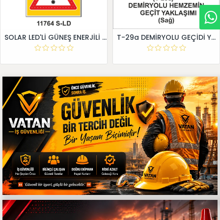
SOLAR LED'Lİ GÜNEŞ ENERJİLİ LEVHA
T-29a DEMİRYOLU GEÇİDİ YAKLAŞIM LEVHALARI (Sağ)