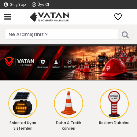
Giriş Yap
Üye Ol
Solar Led Uyarı
Duba & Trafik
Reklam Dubaları
Sistemleri
Konileri