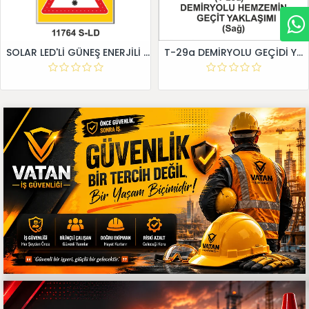
SOLAR LED'Lİ GÜNEŞ ENERJİLİ LEVHA
T-29a DEMİRYOLU GEÇİDİ YAKLAŞIM LEVHALARI (Sağ)