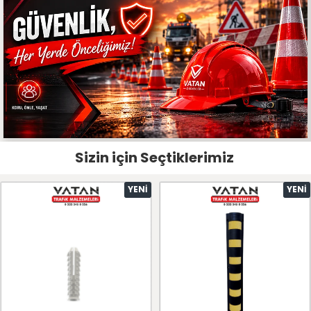
Sizin için Seçtiklerimiz
YENI
YENI