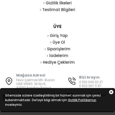
Gizlilik İlkeleri
Teslimat Bilgileri
ÜYE
Giriş Yap
Üye Ol
Siparişlerim
İadelerim
Hediye Çeklerim
Mağaza Adresi
Bizi Arayın
Fevzi Çakmak Mh. Büsan
0 332 345 02 27
OSB 10660. Sk No:9,
0 532 367 11 97
42050 Karatay/Konya
E-Posta
Mesai Saatleri
Sitemizde sizlere özelleştirilmiş bir hizmet sunmak için çerez
kullanılmaktadır. Detaylı bilgi almak için
bilgi@vatanisguvenligi.com
Gizlilik Politikamızı
08:00 - 19:00
inceleyiniz.