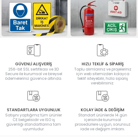
GÜVENLİ ALIŞVERİŞ
HIZLI TEKLİF & SİPARİŞ
256-bit SSL sertifikası ve 3D
Toplu alımlarınız ve projeleriniz
Secure ile kurumsal ve bireysel
için web sitemizden kolayca
ödemeleriniz güvence altında.
teklif isteyebilir, hızla sipariş
verebilirsiniz.
STANDARTLARA UYGUNLUK
KOLAY İADE & DEĞİŞİM
Satışını yaptığımız tüm ürünler
Standart ürünlerde 14 gün
CE belgelisidir ve ISO iş
içerisinde kurumsal
güvenliği standartlarına tam
prosedürlere uygun, sorunsuz
uyumludur.
iade ve değişim imkanı.