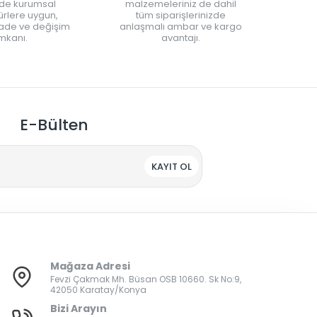
nde kurumsal
malzemeleriniz de dahil
rlere uygun,
tüm siparişlerinizde
iade ve değişim
anlaşmalı ambar ve kargo
mkanı.
avantajı.
E-Bülten
KAYIT OL
Mağaza Adresi
Fevzi Çakmak Mh. Büsan OSB 10660. Sk No:9,
42050 Karatay/Konya
Bizi Arayın