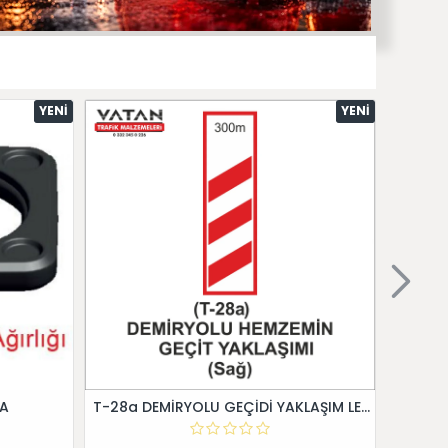
YENI
YENI
 A
T-28a DEMİRYOLU GEÇİDİ YAKLAŞIM LEVHALARI (Sağ)