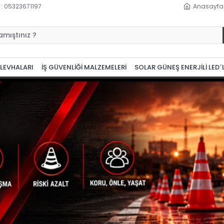
 : 05323671197
Anasayfa
 LEVHALARI
İŞ GÜVENLİĞİ MALZEMELERİ
SOLAR GÜNEŞ ENERJİLİ LED´