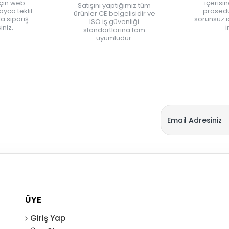
için web
içerisi
Satışını yaptığımız tüm
yca teklif
prosedü
ürünler CE belgelisidir ve
zla sipariş
sorunsuz 
ISO iş güvenliği
iniz.
i
standartlarına tam
uyumludur.
ÜYE
Giriş Yap