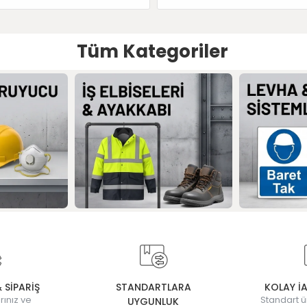
Tüm Kategoriler
& SİPARİŞ
STANDARTLARA
KOLAY İ
rınız ve
Standart ü
UYGUNLUK