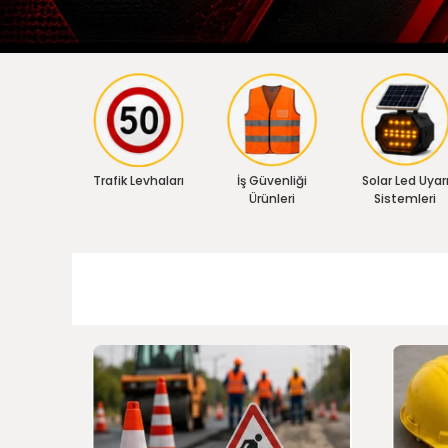
Trafik Levhaları
İş Güvenliği
Solar Led Uyar
Ürünleri
Sistemleri