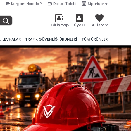
Kargom Nerede ?
Destek Talebi
Siparişlerim
Giriş Yap
Üye Ol
A.Listem
Lİ LEVHALAR
TRAFİK GÜVENLİĞİ ÜRÜNLERİ
TÜM ÜRÜNLER