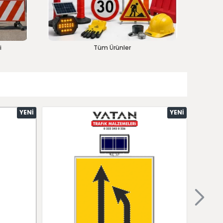
i
Tüm Ürünler
YENI
YENI