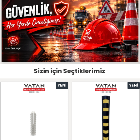
Sizin için Seçtiklerimiz
YENI
YENI