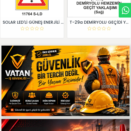
SOLAR LED'Lİ GÜNEŞ ENERJİLİ LEVHA
T-29a DEMİRYOLU GEÇİDİ YAKLAŞIM LEVHALARI (Sağ)