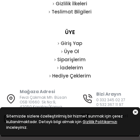
Gizlilik İlkeleri
Teslimat Bilgileri
ÜYE
Giriş Yap
Üye Ol
Siparişlerim
İadelerim
Hediye Çeklerim
Mağaza Adresi
Bizi Arayın
Fevzi Çakmak Mh. Büsan
0 332 345 02 27
OSB 10660. Sk No:9,
0 532 367 11 97
42050 Karatay/Konya
E-Posta
Mesai Saatleri
Sitemizde sizlere özelleştirilmiş bir hizmet sunmak için çerez
kullanılmaktadır. Detaylı bilgi almak için
bilgi@vatanisguvenligi.com
Gizlilik Politikamızı
08:00 - 19:00
inceleyiniz.