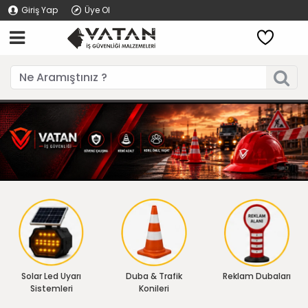
Giriş Yap
Üye Ol
Solar Led Uyarı
Duba & Trafik
Reklam Dubaları
Sistemleri
Konileri