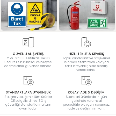
GÜVENLİ ALIŞVERİŞ
HIZLI TEKLİF & SİPARİŞ
256-bit SSL sertifikası ve 3D
Toplu alımlarınız ve projeleriniz
Secure ile kurumsal ve bireysel
için web sitemizden kolayca
ödemeleriniz güvence altında.
teklif isteyebilir, hızla sipariş
verebilirsiniz.
STANDARTLARA UYGUNLUK
KOLAY İADE & DEĞİŞİM
Satışını yaptığımız tüm ürünler
Standart ürünlerde 14 gün
CE belgelisidir ve ISO iş
içerisinde kurumsal
güvenliği standartlarına tam
prosedürlere uygun, sorunsuz
uyumludur.
iade ve değişim imkanı.