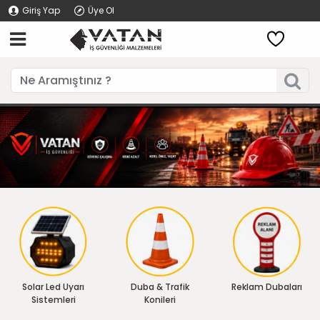
Giriş Yap
Üye Ol
Solar Led Uyarı
Duba & Trafik
Reklam Dubaları
Sistemleri
Konileri