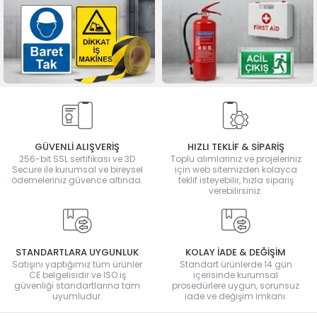
GÜVENLİ ALIŞVERİŞ
HIZLI TEKLİF & SİPARİŞ
256-bit SSL sertifikası ve 3D
Toplu alımlarınız ve projeleriniz
Secure ile kurumsal ve bireysel
için web sitemizden kolayca
ödemeleriniz güvence altında.
teklif isteyebilir, hızla sipariş
verebilirsiniz.
STANDARTLARA UYGUNLUK
KOLAY İADE & DEĞİŞİM
Satışını yaptığımız tüm ürünler
Standart ürünlerde 14 gün
CE belgelisidir ve ISO iş
içerisinde kurumsal
güvenliği standartlarına tam
prosedürlere uygun, sorunsuz
uyumludur.
iade ve değişim imkanı.