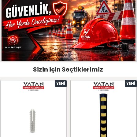
Sizin için Seçtiklerimiz
YENI
YENI