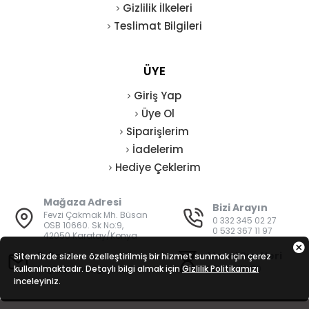
Gizlilik İlkeleri
Teslimat Bilgileri
ÜYE
Giriş Yap
Üye Ol
Siparişlerim
İadelerim
Hediye Çeklerim
Mağaza Adresi
Bizi Arayın
Fevzi Çakmak Mh. Büsan
0 332 345 02 27
OSB 10660. Sk No:9,
0 532 367 11 97
42050 Karatay/Konya
E-Posta
Mesai Saatleri
Sitemizde sizlere özelleştirilmiş bir hizmet sunmak için çerez
kullanılmaktadır. Detaylı bilgi almak için
bilgi@vatanisguvenligi.com
Gizlilik Politikamızı
08:00 - 19:00
inceleyiniz.