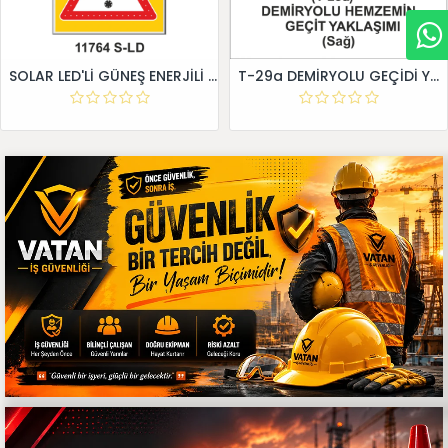
SOLAR LED'Lİ GÜNEŞ ENERJİLİ LEVHA
T-29a DEMİRYOLU GEÇİDİ YAKLAŞIM LEVHALARI (Sağ)