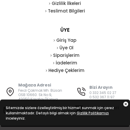
Gizlilik İlkeleri
Teslimat Bilgileri
ÜYE
Giriş Yap
Üye Ol
Siparişlerim
İadelerim
Hediye Çeklerim
Mağaza Adresi
Bizi Arayın
Fevzi Çakmak Mh. Büsan
0 332 345 02 27
OSB 10660. Sk No:9,
0 532 367 11 97
42050 Karatay/Konya
E-Posta
Mesai Saatleri
Sitemizde sizlere özelleştirilmiş bir hizmet sunmak için çerez
kullanılmaktadır. Detaylı bilgi almak için
bilgi@vatanisguvenligi.com
Gizlilik Politikamızı
08:00 - 19:00
inceleyiniz.