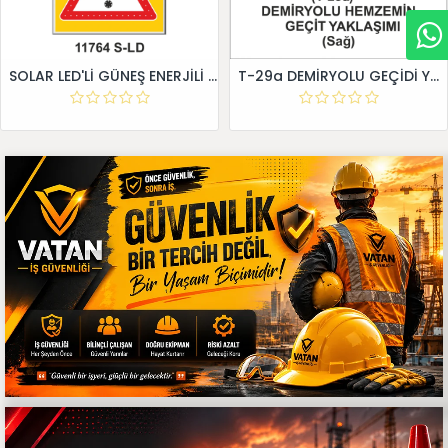
SOLAR LED'Lİ GÜNEŞ ENERJİLİ LEVHA
T-29a DEMİRYOLU GEÇİDİ YAKLAŞIM LEVHALARI (Sağ)