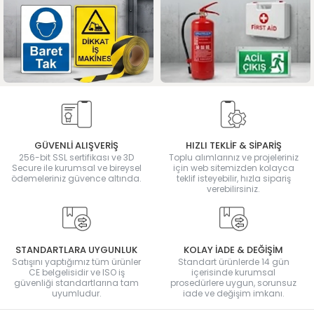
GÜVENLİ ALIŞVERİŞ
HIZLI TEKLİF & SİPARİŞ
256-bit SSL sertifikası ve 3D
Toplu alımlarınız ve projeleriniz
Secure ile kurumsal ve bireysel
için web sitemizden kolayca
ödemeleriniz güvence altında.
teklif isteyebilir, hızla sipariş
verebilirsiniz.
STANDARTLARA UYGUNLUK
KOLAY İADE & DEĞİŞİM
Satışını yaptığımız tüm ürünler
Standart ürünlerde 14 gün
CE belgelisidir ve ISO iş
içerisinde kurumsal
güvenliği standartlarına tam
prosedürlere uygun, sorunsuz
uyumludur.
iade ve değişim imkanı.