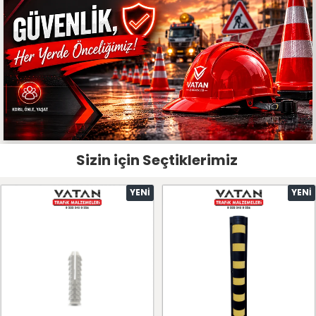
Sizin için Seçtiklerimiz
YENI
YENI