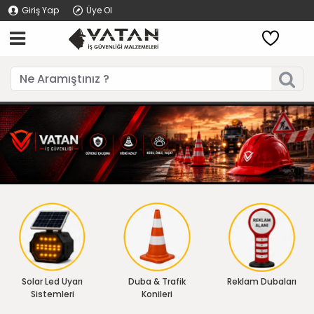
Giriş Yap
Üye Ol
Solar Led Uyarı
Duba & Trafik
Reklam Dubaları
Sistemleri
Konileri