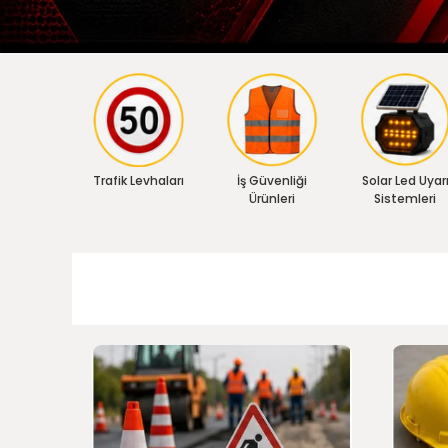
Trafik Levhaları
İş Güvenliği
Solar Led Uyar
Ürünleri
Sistemleri