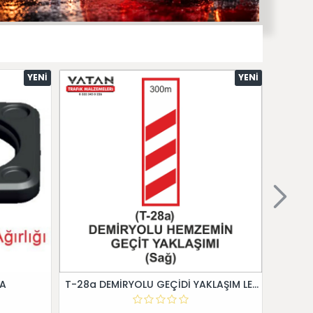
YENI
YENI
 A
T-28a DEMİRYOLU GEÇİDİ YAKLAŞIM LEVHALARI (Sağ)