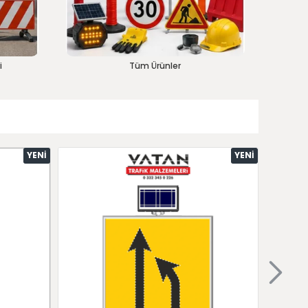
i
Tüm Ürünler
YENI
YENI