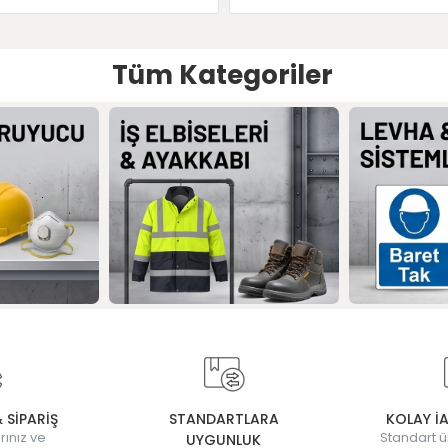
Tüm Kategoriler
& SİPARİŞ
STANDARTLARA
KOLAY İ
rınız ve
Standart ü
UYGUNLUK