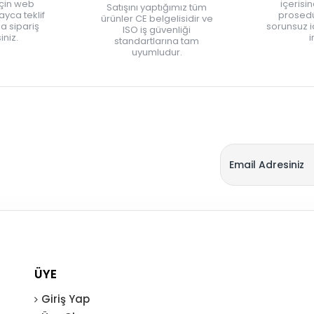
için web
içerisi
Satışını yaptığımız tüm
yca teklif
prosedü
ürünler CE belgelisidir ve
zla sipariş
sorunsuz 
ISO iş güvenliği
iniz.
i
standartlarına tam
uyumludur.
ÜYE
Giriş Yap