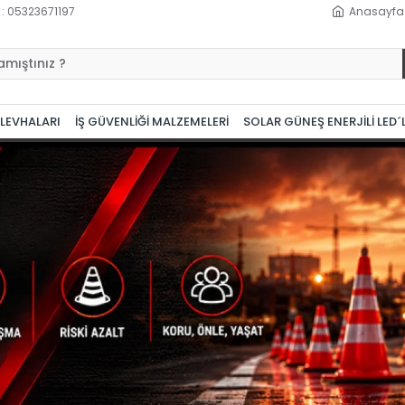
 : 05323671197
Anasayfa
 LEVHALARI
İŞ GÜVENLİĞİ MALZEMELERİ
SOLAR GÜNEŞ ENERJİLİ LED´