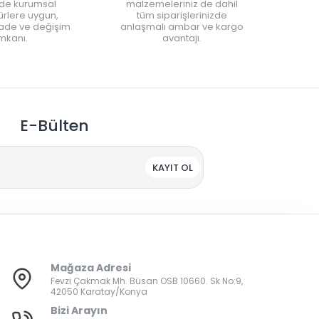
nde kurumsal
malzemeleriniz de dahil
rlere uygun,
tüm siparişlerinizde
iade ve değişim
anlaşmalı ambar ve kargo
mkanı.
avantajı.
E-Bülten
KAYIT OL
Mağaza Adresi
Fevzi Çakmak Mh. Büsan OSB 10660. Sk No:9,
42050 Karatay/Konya
Bizi Arayın