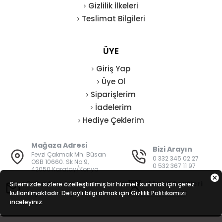
Gizlilik İlkeleri
Teslimat Bilgileri
ÜYE
Giriş Yap
Üye Ol
Siparişlerim
İadelerim
Hediye Çeklerim
Mağaza Adresi
Bizi Arayın
Fevzi Çakmak Mh. Büsan
0 332 345 02 27
OSB 10660. Sk No:9,
0 532 367 11 97
42050 Karatay/Konya
E-Posta
Mesai Saatleri
Sitemizde sizlere özelleştirilmiş bir hizmet sunmak için çerez
kullanılmaktadır. Detaylı bilgi almak için
bilgi@vatanisguvenligi.com
Gizlilik Politikamızı
08:00 - 19:00
inceleyiniz.