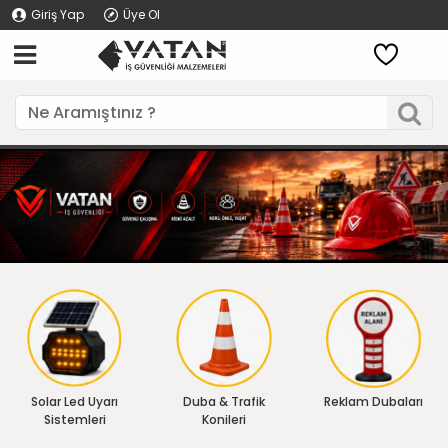
Giriş Yap
Üye Ol
Solar Led Uyarı
Duba & Trafik
Reklam Dubaları
Sistemleri
Konileri