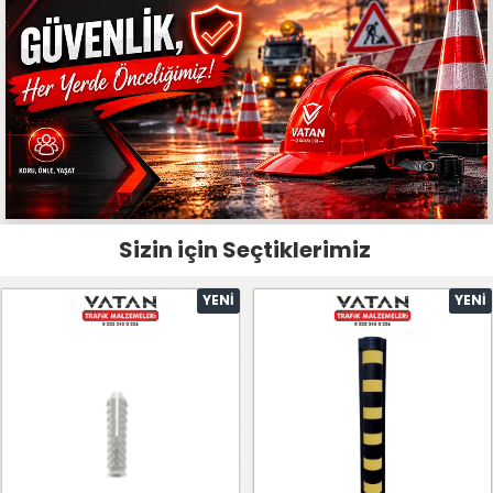
Sizin için Seçtiklerimiz
YENI
YENI