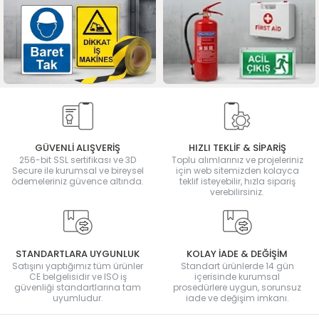
GÜVENLİ ALIŞVERİŞ
HIZLI TEKLİF & SİPARİŞ
256-bit SSL sertifikası ve 3D
Toplu alımlarınız ve projeleriniz
Secure ile kurumsal ve bireysel
için web sitemizden kolayca
ödemeleriniz güvence altında.
teklif isteyebilir, hızla sipariş
verebilirsiniz.
STANDARTLARA UYGUNLUK
KOLAY İADE & DEĞİŞİM
Satışını yaptığımız tüm ürünler
Standart ürünlerde 14 gün
CE belgelisidir ve ISO iş
içerisinde kurumsal
güvenliği standartlarına tam
prosedürlere uygun, sorunsuz
uyumludur.
iade ve değişim imkanı.