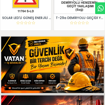
SOLAR LED'Lİ GÜNEŞ ENERJİLİ LEVHA
T-29a DEMİRYOLU GEÇİDİ YAKLAŞIM LEVHALARI (Sağ)