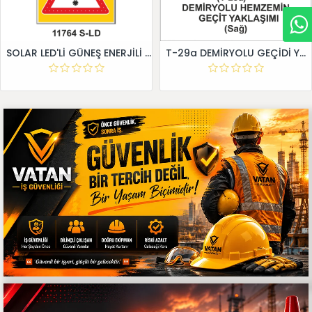
SOLAR LED'Lİ GÜNEŞ ENERJİLİ LEVHA
T-29a DEMİRYOLU GEÇİDİ YAKLAŞIM LEVHALARI (Sağ)