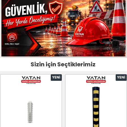
Sizin için Seçtiklerimiz
YENI
YENI