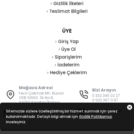
Gizlilik İlkeleri
Teslimat Bilgileri
ÜYE
Giriş Yap
Üye Ol
Siparişlerim
İadelerim
Hediye Çeklerim
Mağaza Adresi
Bizi Arayın
Fevzi Çakmak Mh. Büsan
0 332 345 02 27
OSB 10660. Sk No:9,
0 532 367 11 97
42050 Karatay/Konya
E-Posta
Mesai Saatleri
Sitemizde sizlere özelleştirilmiş bir hizmet sunmak için çerez
kullanılmaktadır. Detaylı bilgi almak için
bilgi@vatanisguvenligi.com
Gizlilik Politikamızı
08:00 - 19:00
inceleyiniz.