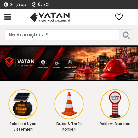
Giriş Yap
Üye Ol
Solar Led Uyarı
Duba & Trafik
Reklam Dubaları
Sistemleri
Konileri