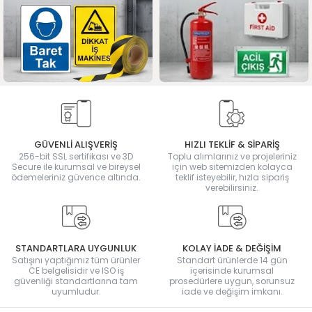
GÜVENLİ ALIŞVERİŞ
HIZLI TEKLİF & SİPARİŞ
256-bit SSL sertifikası ve 3D
Toplu alımlarınız ve projeleriniz
Secure ile kurumsal ve bireysel
için web sitemizden kolayca
ödemeleriniz güvence altında.
teklif isteyebilir, hızla sipariş
verebilirsiniz.
STANDARTLARA UYGUNLUK
KOLAY İADE & DEĞİŞİM
Satışını yaptığımız tüm ürünler
Standart ürünlerde 14 gün
CE belgelisidir ve ISO iş
içerisinde kurumsal
güvenliği standartlarına tam
prosedürlere uygun, sorunsuz
uyumludur.
iade ve değişim imkanı.