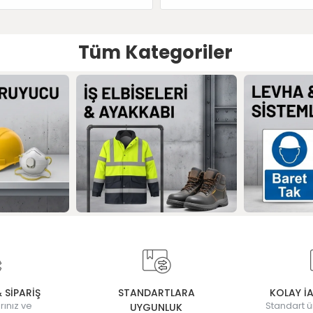
Tüm Kategoriler
& SİPARİŞ
STANDARTLARA
KOLAY İ
rınız ve
Standart ü
UYGUNLUK