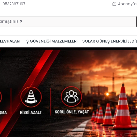
 : 05323671197
Anasayfa
 LEVHALARI
İŞ GÜVENLİĞİ MALZEMELERİ
SOLAR GÜNEŞ ENERJİLİ LED´