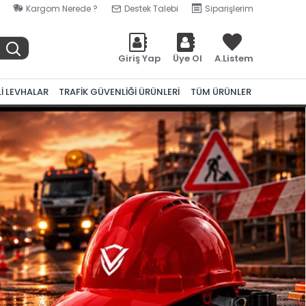
Kargom Nerede ?
Destek Talebi
Siparişlerim
Giriş Yap
Üye Ol
A.Listem
Lİ LEVHALAR
TRAFİK GÜVENLİĞİ ÜRÜNLERİ
TÜM ÜRÜNLER