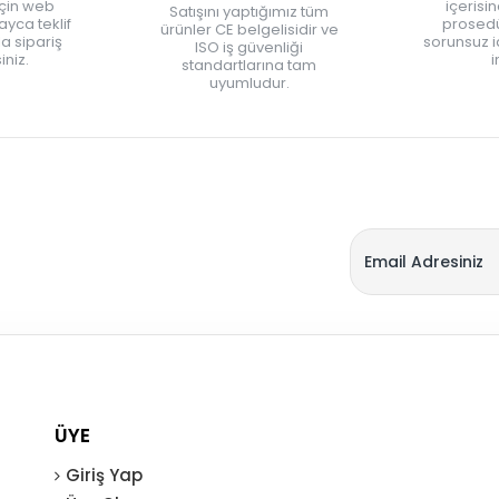
için web
içerisi
Satışını yaptığımız tüm
yca teklif
prosedü
ürünler CE belgelisidir ve
zla sipariş
sorunsuz 
ISO iş güvenliği
iniz.
i
standartlarına tam
uyumludur.
ÜYE
Giriş Yap