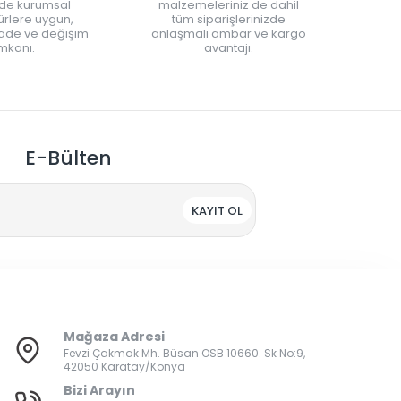
nde kurumsal
malzemeleriniz de dahil
rlere uygun,
tüm siparişlerinizde
iade ve değişim
anlaşmalı ambar ve kargo
mkanı.
avantajı.
E-Bülten
KAYIT OL
Mağaza Adresi
Fevzi Çakmak Mh. Büsan OSB 10660. Sk No:9,
42050 Karatay/Konya
Bizi Arayın