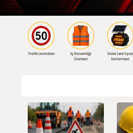
Trafik Levhaları
İş Güvenliği
Solar Led Uyar
Ürünleri
Sistemleri