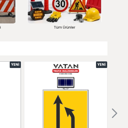
i
Tüm Ürünler
YENI
YENI