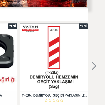
YENI
YENI
 A
T-28a DEMİRYOLU GEÇİDİ YAKLAŞIM LEVHALARI (Sağ)