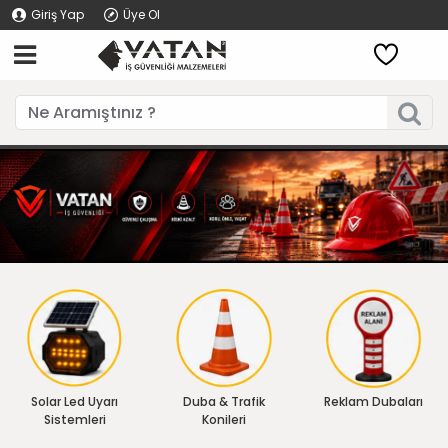
Giriş Yap
Üye Ol
Solar Led Uyarı
Duba & Trafik
Reklam Dubaları
Sistemleri
Konileri