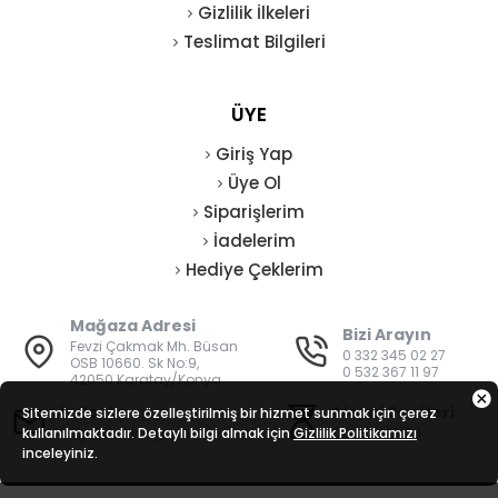
Gizlilik İlkeleri
Teslimat Bilgileri
ÜYE
Giriş Yap
Üye Ol
Siparişlerim
İadelerim
Hediye Çeklerim
Mağaza Adresi
Bizi Arayın
Fevzi Çakmak Mh. Büsan
0 332 345 02 27
OSB 10660. Sk No:9,
0 532 367 11 97
42050 Karatay/Konya
E-Posta
Mesai Saatleri
Sitemizde sizlere özelleştirilmiş bir hizmet sunmak için çerez
kullanılmaktadır. Detaylı bilgi almak için
bilgi@vatanisguvenligi.com
Gizlilik Politikamızı
08:00 - 19:00
inceleyiniz.