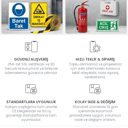
GÜVENLİ ALIŞVERİŞ
HIZLI TEKLİF & SİPARİŞ
256-bit SSL sertifikası ve 3D
Toplu alımlarınız ve projeleriniz
Secure ile kurumsal ve bireysel
için web sitemizden kolayca
ödemeleriniz güvence altında.
teklif isteyebilir, hızla sipariş
verebilirsiniz.
STANDARTLARA UYGUNLUK
KOLAY İADE & DEĞİŞİM
Satışını yaptığımız tüm ürünler
Standart ürünlerde 14 gün
CE belgelisidir ve ISO iş
içerisinde kurumsal
güvenliği standartlarına tam
prosedürlere uygun, sorunsuz
uyumludur.
iade ve değişim imkanı.