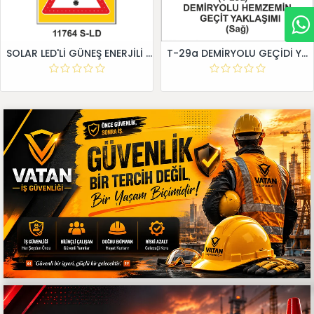
SOLAR LED'Lİ GÜNEŞ ENERJİLİ LEVHA
T-29a DEMİRYOLU GEÇİDİ YAKLAŞIM LEVHALARI (Sağ)