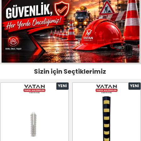
Sizin için Seçtiklerimiz
YENI
YENI