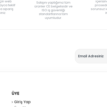
için web
içerisi
Satışını yaptığımız tüm
yca teklif
prosedü
ürünler CE belgelisidir ve
zla sipariş
sorunsuz 
ISO iş güvenliği
iniz.
i
standartlarına tam
uyumludur.
ÜYE
Giriş Yap