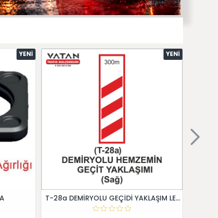
YENI
YENI
 A
T-28a DEMİRYOLU GEÇİDİ YAKLAŞIM LEVHALARI (Sağ)