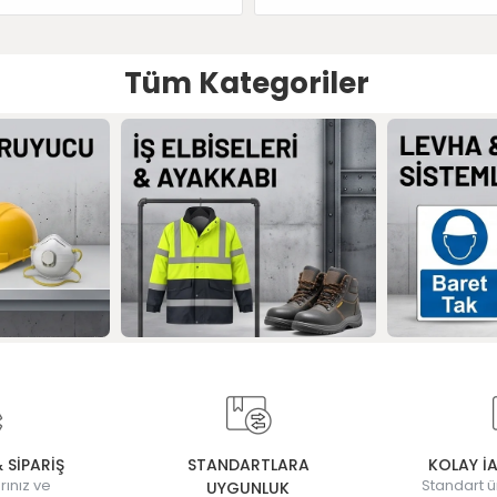
Tüm Kategoriler
& SİPARİŞ
STANDARTLARA
KOLAY İ
rınız ve
Standart ü
UYGUNLUK