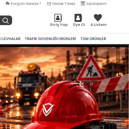
Kargom Nerede ?
Destek Talebi
Siparişlerim
Giriş Yap
Üye Ol
A.Listem
Lİ LEVHALAR
TRAFİK GÜVENLİĞİ ÜRÜNLERİ
TÜM ÜRÜNLER