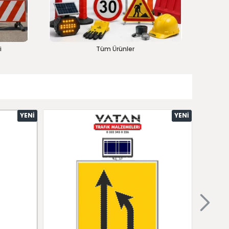
i
Tüm Ürünler
YENI
YENI