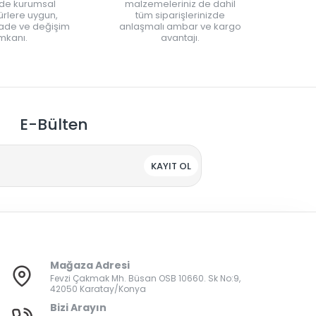
nde kurumsal
malzemeleriniz de dahil
rlere uygun,
tüm siparişlerinizde
iade ve değişim
anlaşmalı ambar ve kargo
mkanı.
avantajı.
E-Bülten
KAYIT OL
Mağaza Adresi
Fevzi Çakmak Mh. Büsan OSB 10660. Sk No:9,
42050 Karatay/Konya
Bizi Arayın