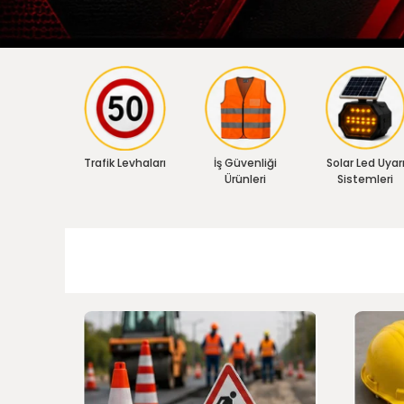
Trafik Levhaları
İş Güvenliği
Solar Led Uyar
Ürünleri
Sistemleri