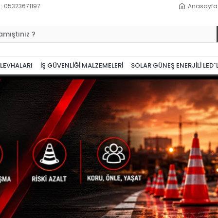
 : 05323671197
Anasayfa
 LEVHALARI
İŞ GÜVENLİĞİ MALZEMELERİ
SOLAR GÜNEŞ ENERJİLİ LED´