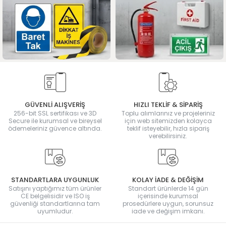
GÜVENLİ ALIŞVERİŞ
HIZLI TEKLİF & SİPARİŞ
256-bit SSL sertifikası ve 3D
Toplu alımlarınız ve projeleriniz
Secure ile kurumsal ve bireysel
için web sitemizden kolayca
ödemeleriniz güvence altında.
teklif isteyebilir, hızla sipariş
verebilirsiniz.
STANDARTLARA UYGUNLUK
KOLAY İADE & DEĞİŞİM
Satışını yaptığımız tüm ürünler
Standart ürünlerde 14 gün
CE belgelisidir ve ISO iş
içerisinde kurumsal
güvenliği standartlarına tam
prosedürlere uygun, sorunsuz
uyumludur.
iade ve değişim imkanı.