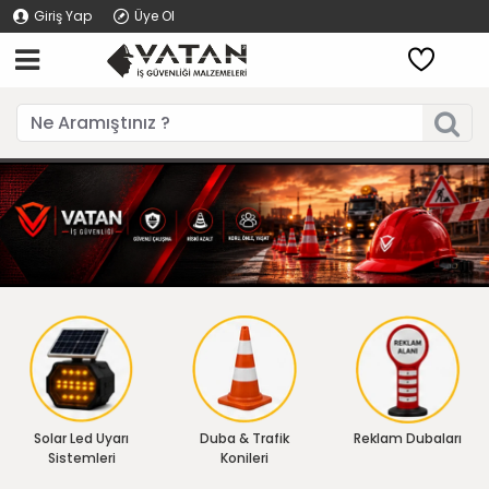
Giriş Yap
Üye Ol
Solar Led Uyarı
Duba & Trafik
Reklam Dubaları
Sistemleri
Konileri