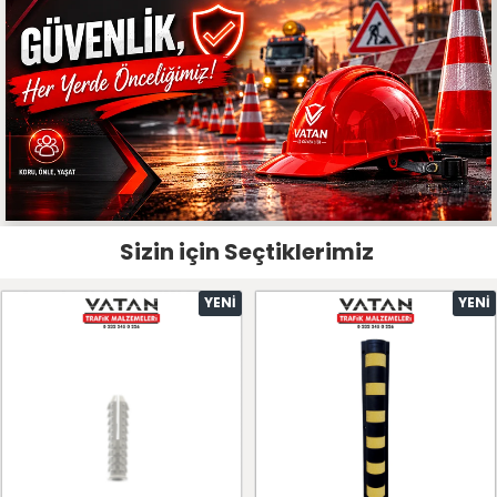
Sizin için Seçtiklerimiz
YENI
YENI