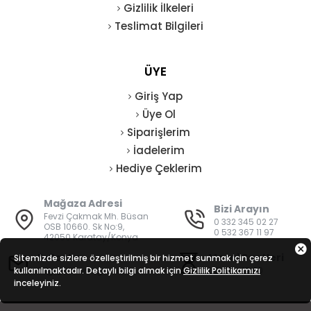
Gizlilik İlkeleri
Teslimat Bilgileri
ÜYE
Giriş Yap
Üye Ol
Siparişlerim
İadelerim
Hediye Çeklerim
Mağaza Adresi
Bizi Arayın
Fevzi Çakmak Mh. Büsan
0 332 345 02 27
OSB 10660. Sk No:9,
0 532 367 11 97
42050 Karatay/Konya
E-Posta
Mesai Saatleri
Sitemizde sizlere özelleştirilmiş bir hizmet sunmak için çerez
kullanılmaktadır. Detaylı bilgi almak için
bilgi@vatanisguvenligi.com
Gizlilik Politikamızı
08:00 - 19:00
inceleyiniz.