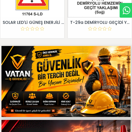
SOLAR LED'Lİ GÜNEŞ ENERJİLİ LEVHA
T-29a DEMİRYOLU GEÇİDİ YAKLAŞIM LEVHALARI (Sağ)