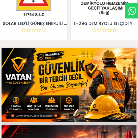
SOLAR LED'Lİ GÜNEŞ ENERJİLİ LEVHA
T-29a DEMİRYOLU GEÇİDİ YAKLAŞIM LEVHALARI (Sağ)