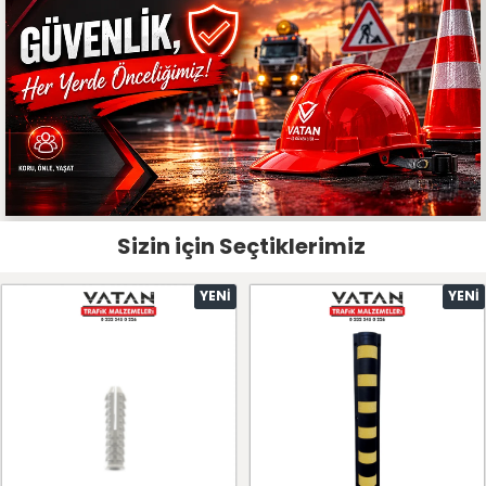
Sizin için Seçtiklerimiz
YENI
YENI