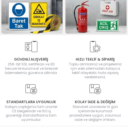
GÜVENLİ ALIŞVERİŞ
HIZLI TEKLİF & SİPARİŞ
256-bit SSL sertifikası ve 3D
Toplu alımlarınız ve projeleriniz
Secure ile kurumsal ve bireysel
için web sitemizden kolayca
ödemeleriniz güvence altında.
teklif isteyebilir, hızla sipariş
verebilirsiniz.
STANDARTLARA UYGUNLUK
KOLAY İADE & DEĞİŞİM
Satışını yaptığımız tüm ürünler
Standart ürünlerde 14 gün
CE belgelisidir ve ISO iş
içerisinde kurumsal
güvenliği standartlarına tam
prosedürlere uygun, sorunsuz
uyumludur.
iade ve değişim imkanı.