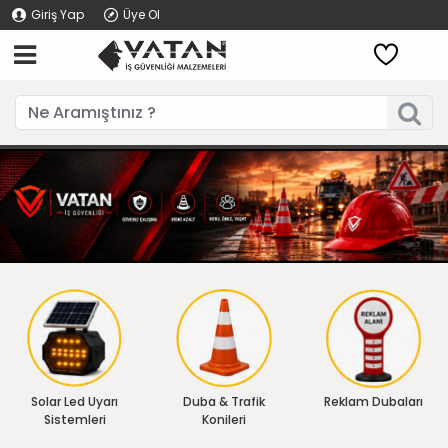
Giriş Yap
Üye Ol
Solar Led Uyarı
Duba & Trafik
Reklam Dubaları
Sistemleri
Konileri