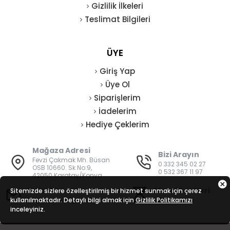
Gizlilik İlkeleri
Teslimat Bilgileri
ÜYE
Giriş Yap
Üye Ol
Siparişlerim
İadelerim
Hediye Çeklerim
Mağaza Adresi
Bizi Arayın
Fevzi Çakmak Mh. Büsan
0 332 345 02 27
OSB 10660. Sk No:9,
0 532 367 11 97
42050 Karatay/Konya
E-Posta
Mesai Saatleri
Sitemizde sizlere özelleştirilmiş bir hizmet sunmak için çerez
kullanılmaktadır. Detaylı bilgi almak için
bilgi@vatanisguvenligi.com
Gizlilik Politikamızı
08:00 - 19:00
inceleyiniz.