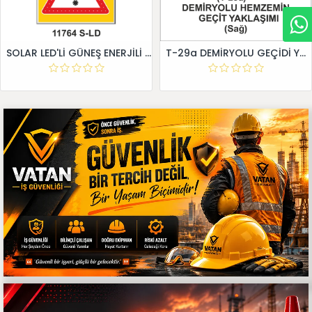
SOLAR LED'Lİ GÜNEŞ ENERJİLİ LEVHA
T-29a DEMİRYOLU GEÇİDİ YAKLAŞIM LEVHALARI (Sağ)