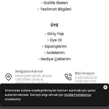
Gizlilik İlkeleri
Teslimat Bilgileri
ÜYE
Giriş Yap
Üye Ol
Siparişlerim
İadelerim
Hediye Çeklerim
Mağaza Adresi
Bizi Arayın
Fevzi Çakmak Mh. Büsan
0 332 345 02 27
OSB 10660. Sk No:9,
0 532 367 11 97
42050 Karatay/Konya
E-Posta
Mesai Saatleri
Sitemizde sizlere özelleştirilmiş bir hizmet sunmak için çerez
kullanılmaktadır. Detaylı bilgi almak için
bilgi@vatanisguvenligi.com
Gizlilik Politikamızı
08:00 - 19:00
inceleyiniz.