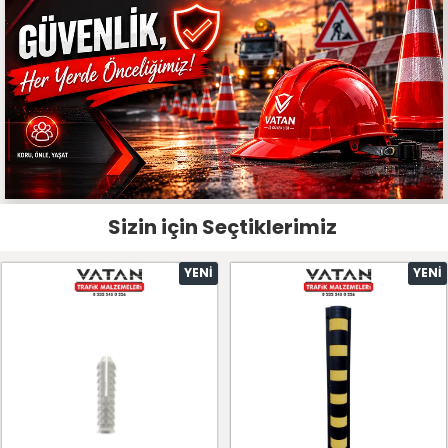
Sizin için Seçtiklerimiz
YENI
YENI