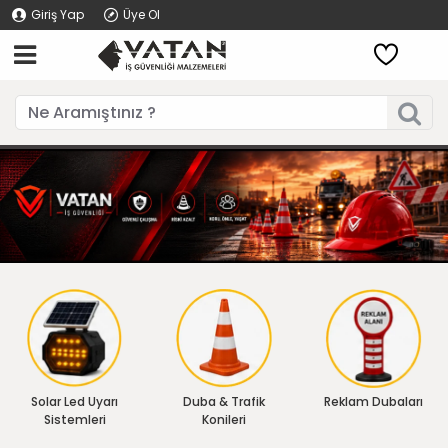
Giriş Yap
Üye Ol
Solar Led Uyarı
Duba & Trafik
Reklam Dubaları
Sistemleri
Konileri