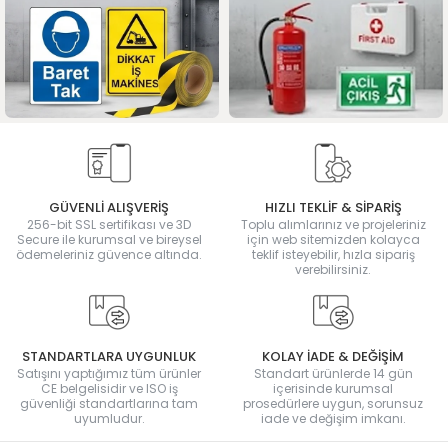
GÜVENLİ ALIŞVERİŞ
HIZLI TEKLİF & SİPARİŞ
256-bit SSL sertifikası ve 3D
Toplu alımlarınız ve projeleriniz
Secure ile kurumsal ve bireysel
için web sitemizden kolayca
ödemeleriniz güvence altında.
teklif isteyebilir, hızla sipariş
verebilirsiniz.
STANDARTLARA UYGUNLUK
KOLAY İADE & DEĞİŞİM
Satışını yaptığımız tüm ürünler
Standart ürünlerde 14 gün
CE belgelisidir ve ISO iş
içerisinde kurumsal
güvenliği standartlarına tam
prosedürlere uygun, sorunsuz
uyumludur.
iade ve değişim imkanı.