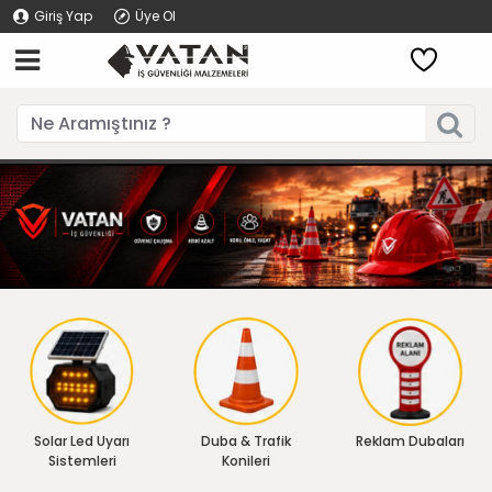
Giriş Yap
Üye Ol
Solar Led Uyarı
Duba & Trafik
Reklam Dubaları
Sistemleri
Konileri