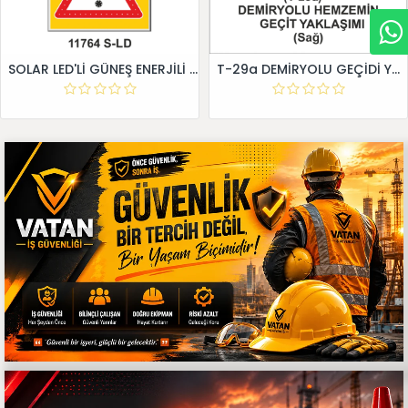
SOLAR LED'Lİ GÜNEŞ ENERJİLİ LEVHA
T-29a DEMİRYOLU GEÇİDİ YAKLAŞIM LEVHALARI (Sağ)