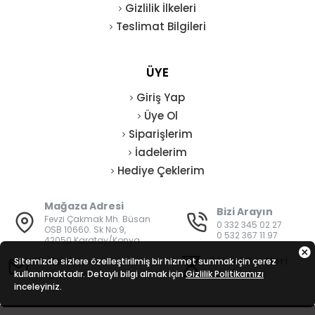
Gizlilik İlkeleri
Teslimat Bilgileri
ÜYE
Giriş Yap
Üye Ol
Siparişlerim
İadelerim
Hediye Çeklerim
Mağaza Adresi
Bizi Arayın
Fevzi Çakmak Mh. Büsan
0 332 345 02 27
OSB 10660. Sk No:9,
0 532 367 11 97
42050 Karatay/Konya
E-Posta
Mesai Saatleri
Sitemizde sizlere özelleştirilmiş bir hizmet sunmak için çerez
kullanılmaktadır. Detaylı bilgi almak için
bilgi@vatanisguvenligi.com
Gizlilik Politikamızı
08:00 - 19:00
inceleyiniz.