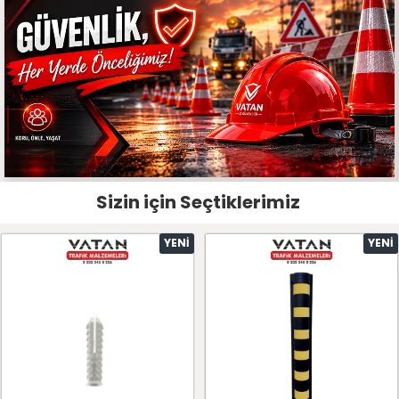
Sizin için Seçtiklerimiz
YENI
YENI