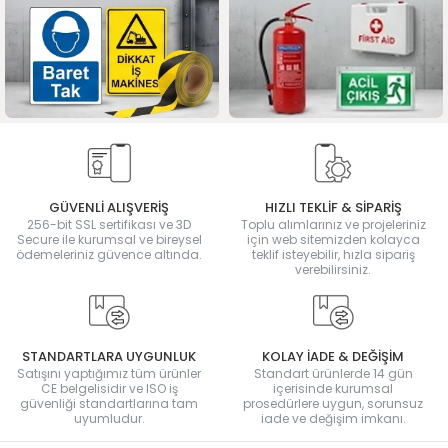
GÜVENLİ ALIŞVERİŞ
HIZLI TEKLİF & SİPARİŞ
256-bit SSL sertifikası ve 3D
Toplu alımlarınız ve projeleriniz
Secure ile kurumsal ve bireysel
için web sitemizden kolayca
ödemeleriniz güvence altında.
teklif isteyebilir, hızla sipariş
verebilirsiniz.
STANDARTLARA UYGUNLUK
KOLAY İADE & DEĞİŞİM
Satışını yaptığımız tüm ürünler
Standart ürünlerde 14 gün
CE belgelisidir ve ISO iş
içerisinde kurumsal
güvenliği standartlarına tam
prosedürlere uygun, sorunsuz
uyumludur.
iade ve değişim imkanı.